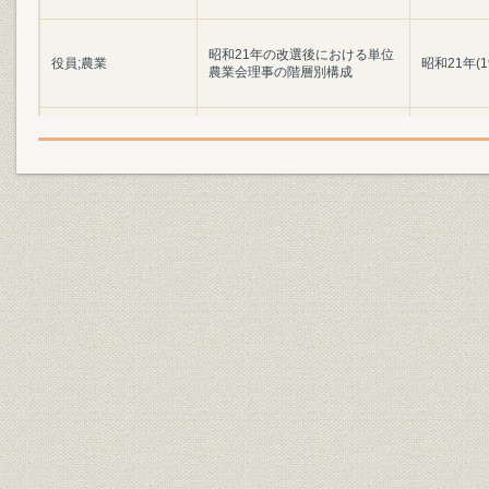
昭和21年の改選後における単位
役員;農業
昭和21年(1
農業会理事の階層別構成
新旧勘定の分離当時における系
債券
統団体所有の閉鎖機関債券およ
昭和21年(1
び外国証券の金額
終戦直後における組合金融各段
昭和20年(1
業界;財務・業績
階の主要勘定推移
(1946年)1
昭和20年(1
経営;貸付金
金庫貸出金の科目別残高
(1946年)3