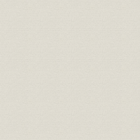
産業
製糸業における組合製糸の地位
(1947年)
金庫の日本蚕糸業会に対する製
資金;貸付金
昭和22年(
糸設備復元資金の貸出残高
昭和15年(1
産業;設備
漁船の減少
和20年(19
金庫の水産団体に対する貸出残
昭和20年(1
貸付金;漁業
高
(1947年)3
金庫の水産団体に対する使途別
昭和21年(1
貸付金;漁業
貸出残高
(1947年)3
戦後の漁船建造許可数および竣
設備;生産
昭和22年(
工数
漁船トン当り船価および馬力当
昭和20年(1
価格
り機関価の推移
(1948年)8