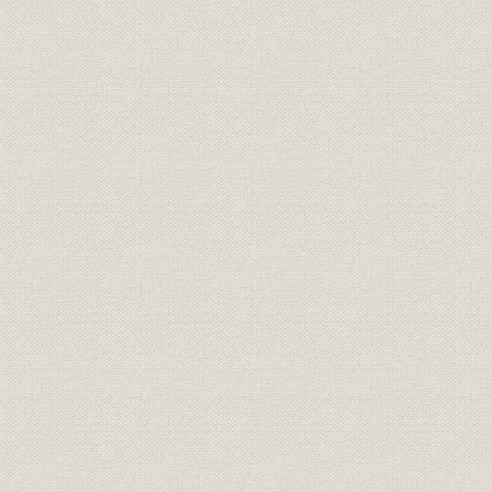
昭和20年度
農業;団体
全国区農業会主要勘定
22年度(19
供出食糧代金支払機構図 昭和17
販売;資金
昭和17年(1
年ごろ--糧券割引時代
供出食糧代金支払機構図 昭和23
販売;資金
昭和23年(1
年5月改正以後
昭和18年(1
生産;需給
米の生産および供出状況
(1947年)
昭和20年(1
価格
政府の米穀買上・売渡価格
21年(194