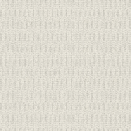
供出代金支払機構図(昭和22年2
販売;資金
昭和22年(1
月改正後・・・概算払制度)
金庫と食糧庁との間における食
昭和22年(1
価格;金利
糧代金が違算金利率
27年(195
戦後における主要化学肥料生産
昭和16年(1
生産
高
(1949年)
日本肥料株式会社に対する金庫
昭和21年(1
貸付金
の肥料設備転貸資金の貸出額
(1947年)3
昭和15年(1
産業
戦後における養蚕業の状態
(1948年)末
昭和15年(1
産業;生産
戦後における器械製糸の状態
(1948年)
昭和15年(