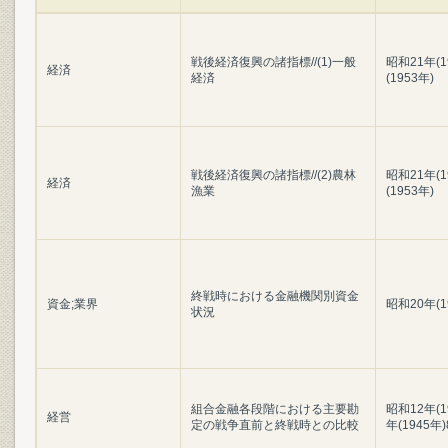
戦後経済復興の諸指標//(1)一般
昭和21年(
経済
経済
(1953年)
戦後経済復興の諸指標//(2)農林
昭和21年(
経済
漁業
(1953年)
終戦時における金融機関別資金
資金;業界
昭和20年(
状況
組合金融各段階における主要勘
昭和12年(1
経営
定の戦争直前と終戦時との比較
年(1945年