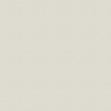
昭和20年(1
経営;貸付金
金庫貸出金の団体別残高
(1946年)3
戦後の系統事業分量の消長(昭和
昭和21年(
経営
21年と28年との比較)
(1953年)
昭和1年度(
林業
造林・伐採の推移
度(1953年
組合金融各段階における金融緊
昭和21年(1
業界;財務・業績
急措置実施前後の主要勘定
年3月
昭和11年(
戦前と戦後との金融機関別預貯
業界;経営
20年(194
金残高の比較
(1946年)