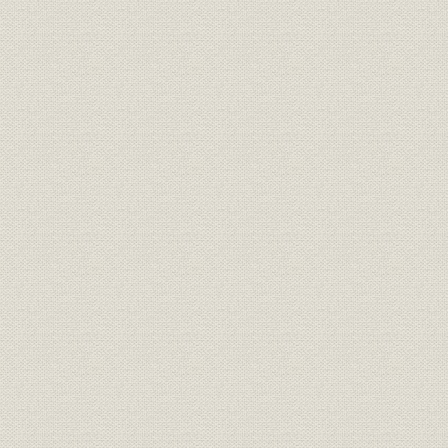
昭和21年(1
経営;預金
金庫預金の団体別残高
(1947年)3
昭和21年(1
経営;貸付金
金庫貸出金の科目別残高
(1947年)3
昭和21年(1
経営;貸付金
金庫貸出金の地域別残高
年(1947年
昭和21年(1
金利;貸付金
金庫貸出金利の引上げ
昭和22年(
昭和20年度(
農業;団体
全国農業会の購販事業取扱額
年度(1947