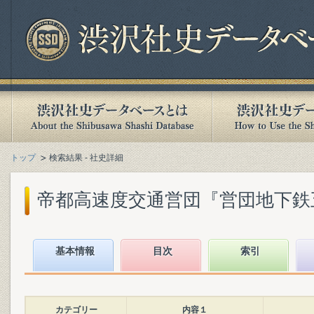
トップ
検索結果 - 社史詳細
帝都高速度交通営団『営団地下鉄五十年
基本情報
目次
索引
カテゴリー
内容１