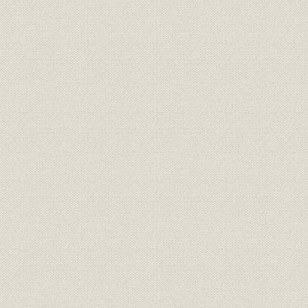
大広および大広社員の栄えある
広告宣伝
1993年1
記録一覧
1893~19
沿革
年表
年)
参考文献
主要参考文献