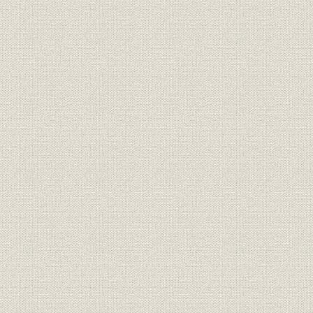
役員
現役員
1993年6
組織
大広組織図
1993年1
業界
日本の広告費と大広主要指標
昭和19年~平
事業所
事業所・関係会社の変遷
1994年1
事業所
事業所所在地
1993年1
関係会社
主な関係会社
1994年1
広告宣伝
大広制作賞・DYA賞表彰リスト
1970年度~