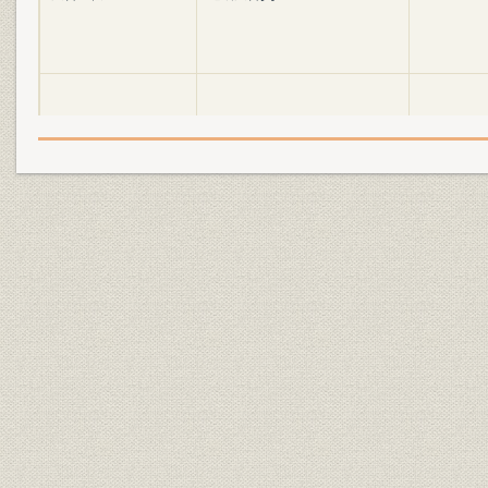
経営
大広(今橋時代)
経営
大広(現在)
経営
新聞の企画
経営
雑誌の企画
経営
ラジオの企画
経営
テレビの企画
広告宣伝
屋外広告