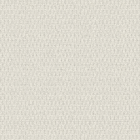
出版
マーケティング刊行物
出版
本社刊行物
広報
社内報「だいこう」
定款
定款
平成3年6月
歴代役員任期一覧(近畿広告以
役員
昭和19年~平
降)
経営者
歴代代表者(近畿広告以降)
1944~19