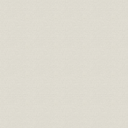
催し
イベント
催し
文化イベント
催し
芸術イベント
催し
スポーツイベント
博覧会
博覧会
博覧会
国際花と緑の博覧会
デザイン
環境デザイン
経営
新商品開発の企画
経営
CI & VI
経営
クリエイティブ作品