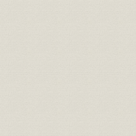
絵で見る100年のあゆみ 昭和現
昭和20年(1
沿革
在期I(昭和20年~28年)
(1947年)
絵で見る100年のあゆみ 昭和現
昭和23年(1
沿革
在期I(昭和20年~28年)
(1951年)