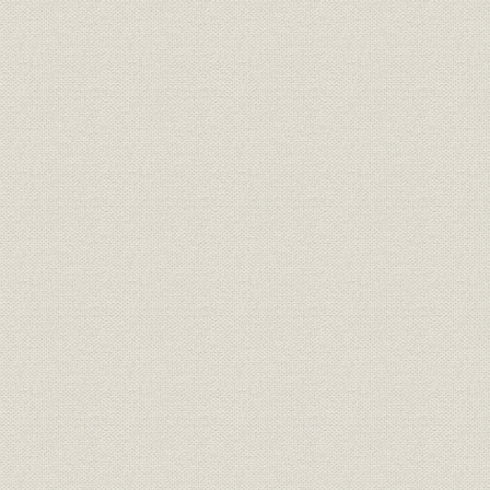
絵で見る100年のあゆみ 明治期
明治41年(1
沿革
(明治元年~45年)、大正期(大正2
年)
年~15年)
絵で見る100年のあゆみ 大正期
大正6年(19
沿革
(大正2年~15年)
(1923年)