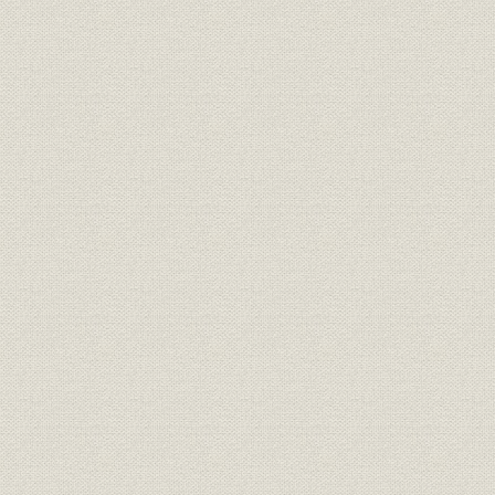
絵で見る100年のあゆみ 昭和前
昭和9年(19
沿革
期(昭和2年~19年)
(1940年)
絵で見る100年のあゆみ 昭和前
昭和16年(1
沿革
期(昭和2年~19年)
(1944年)