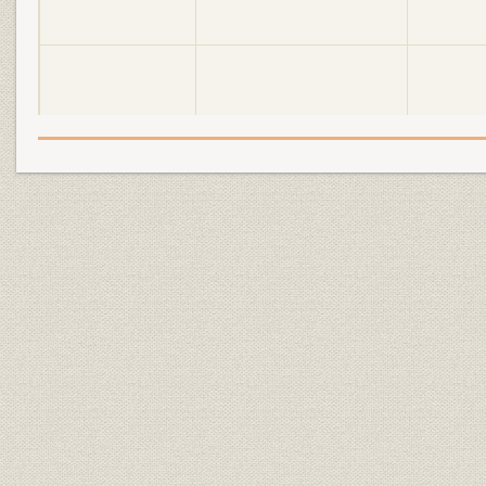
絵で見る100年のあゆみ 明治期
明治11年(1
沿革
(明治元年~45年)
(1885年)
絵で見る100年のあゆみ 明治期
明治19年(1
沿革
(明治元年~45年)
(1895年)