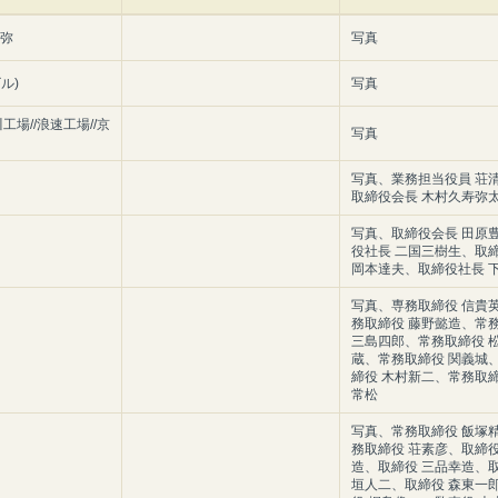
久弥
写真
ル)
写真
工場//浪速工場//京
写真
写真、業務担当役員 荘
取締役会長 木村久寿弥
写真、取締役会長 田原
役社長 二国三樹生、取
岡本達夫、取締役社長 
写真、専務取締役 信貴
務取締役 藤野懿造、常
三島四郎、常務取締役 
蔵、常務取締役 関義城
締役 木村新二、常務取締
常松
写真、常務取締役 飯塚
務取締役 荘素彦、取締役
造、取締役 三品幸造、取
垣人二、取締役 森東一