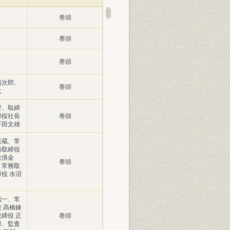
巻頭
巻頭
巻頭
清次郎、
巻頭
太
豊、取締
締役社長
巻頭
下田文雄
英蔵、常
務取締役
松浪金
巻頭
、常務取
役 水沼
精一、常
 高橋錬
締役 正
巻頭
郎、監査