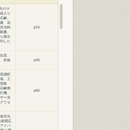
月のマ
箱入り
石鹸、
書、花
売当時
p24
願書、
ら製出
印した
缶室、
、乾燥
p40
吾嬬町
場、工
実験
石鹸廃
p60
打機、
ザー充
グリセ
発売当
の新聞広
アドバ