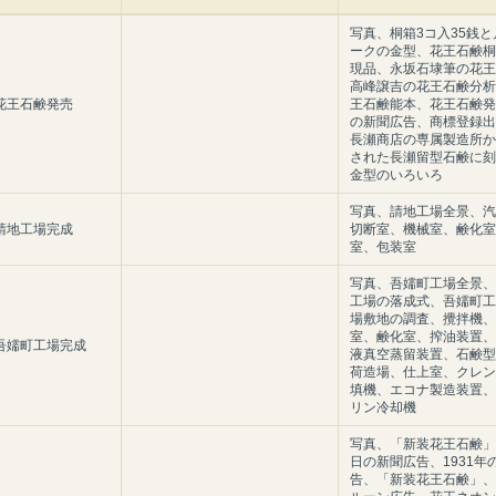
写真、桐箱3コ入35銭と
ークの金型、花王石鹸桐
現品、永坂石埭筆の花王
高峰譲吉の花王石鹸分析
月 花王石鹸発売
王石鹸能本、花王石鹸発
の新聞広告、商標登録出
長瀬商店の専属製造所か
された長瀬留型石鹸に刻
金型のいろいろ
写真、請地工場全景、汽
月 請地工場完成
切断室、機械室、鹸化室
室、包装室
写真、吾嬬町工場全景、
工場の落成式、吾嬬町工
場敷地の調査、攪拌機、
室、鹸化室、搾油装置、
月 吾嬬町工場完成
液真空蒸留装置、石鹸型
荷造場、仕上室、クレン
填機、エコナ製造装置、
リン冷却機
写真、「新装花王石鹸」
日の新聞広告、1931年
告、「新装花王石鹸」、