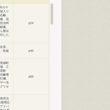
月のマ
箱入り
石鹸、
書、花
売当時
p24
願書、
ら製出
印した
缶室、
、乾燥
p40
吾嬬町
場、工
実験
石鹸廃
p60
打機、
ザー充
グリセ
発売当
の新聞広
アドバ