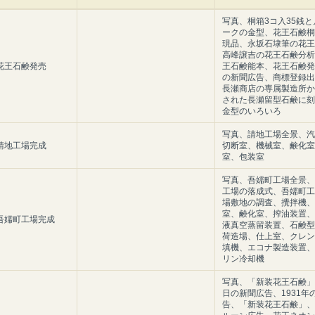
写真、桐箱3コ入35銭と
ークの金型、花王石鹸桐
現品、永坂石埭筆の花王
高峰譲吉の花王石鹸分析
月 花王石鹸発売
王石鹸能本、花王石鹸発
の新聞広告、商標登録出
長瀬商店の専属製造所か
された長瀬留型石鹸に刻
金型のいろいろ
写真、請地工場全景、汽
月 請地工場完成
切断室、機械室、鹸化室
室、包装室
写真、吾嬬町工場全景、
工場の落成式、吾嬬町工
場敷地の調査、攪拌機、
室、鹸化室、搾油装置、
月 吾嬬町工場完成
液真空蒸留装置、石鹸型
荷造場、仕上室、クレン
填機、エコナ製造装置、
リン冷却機
写真、「新装花王石鹸」
日の新聞広告、1931年
告、「新装花王石鹸」、