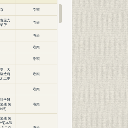
京
巻頭
古屋支
巻頭
業所
巻頭
巻頭
巻頭
場、大
製造所
巻頭
木工場
巻頭
科学研
製錬 菊
巻頭
造所)
製錬 菊
社菊本製
ルミニウ
巻頭