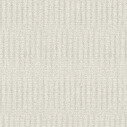
役員;関係会社
関係会社社長
1887年~2
役員
歴代役員任期一覧表
18年)
1959年~1
組織
組織の変遷
6年)