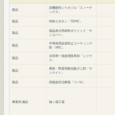
高機能性シリカゾル「スノーテ
製品
ックス」
製品
特殊エポキシ「TEPIC」
液晶表示用材料ポリイミド「サ
製品
ンエバー」
半導体用反射防止コーティング
製品
剤「ARC」
水田用一発処理除草剤「シリウ
製品
ス」
果樹・野菜用殺虫殺ダニ剤「サ
製品
ンマイト」
製品
高脂血症治療薬「リバロ」
事業所;施設
袖ヶ浦工場