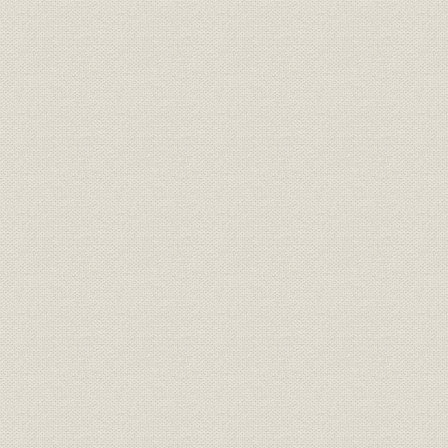
組織
組織図
2007年4
事業所;関係会社
事業所・関係会社の概要・沿革
1887年~2
財務・業績
資本金の推移
13年)
1888(明治
株式
大株主の推移
17)年3月
1951(昭和
株式
株主数と株主構成 所有者別状況
成18)年3
1951(昭和
株式
株主数と株主構成 所有数別状況
成18)年3
1978年~2
財務・業績
主要財務指標(連結決算)の推移
18年)
1950年~2
財務・業績
主要財務指標(単独決算)の推移