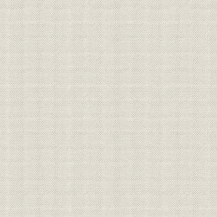
事業所;施設
本社
経営理念
創立趣意書
明治20年2
東京人造肥料会社定款(原始定
定款
明治20年4
款)
日産化学工業株式会社定款(現行
定款
平成18年6
定款)
1887年~2
沿革
会社経歴図
19年)
沿革;事業所
工場経歴図
1885年~2
役員
歴代社長