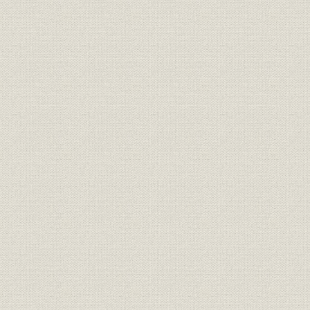
18年)
売上
部門別売上高の推移
1951年5月
1880年~2
沿革
年表
18年)
沿革
事業部別年表
1891年~2
参考文献
参考資料