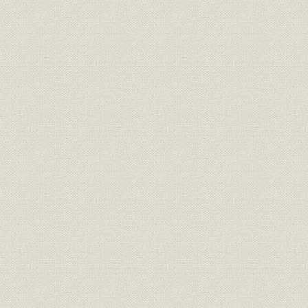
昭和16年(1
沿革
太平洋戦争始まる
(1943年)
沿革
被災と終戦
昭和20年(1