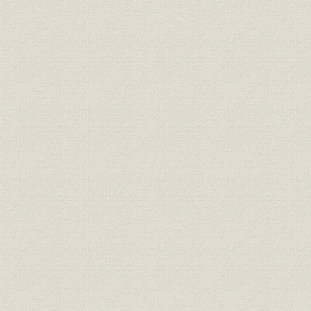
沿革;事業所
黒川5号井の大噴油
大正3年(19
大正3年(19
沿革;事業所
本社の東京移転と創立30年祝典
(1921年)