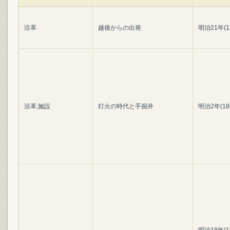
沿革
越後からの出発
明治21年(1
沿革;施設
灯火の時代と手掘井
明治2年(1