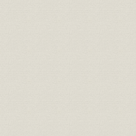
明治40年(1
沿革;商品
照明源から動力源へ
年)頃