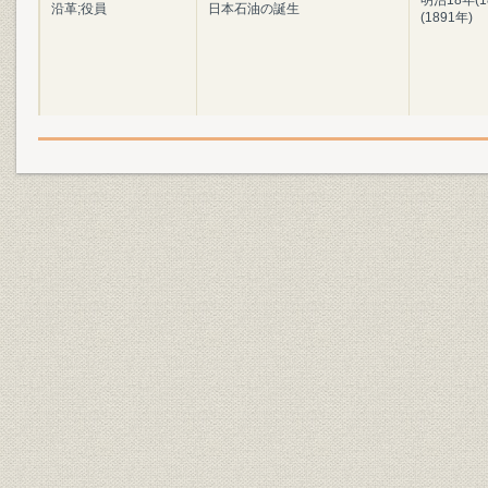
明治18年(1
沿革;役員
日本石油の誕生
(1891年)
本社の柏崎移転と東京販売店の
明治30年(1
沿革;事業所
設置
(1915年)頃