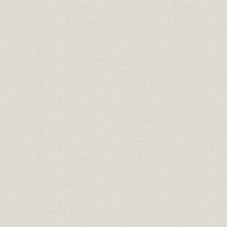
太平洋岸製油所の建設と販売競
大正13年(1
沿革;事業所
争
(1936年)
昭和10年(1
沿革
戦時統制のもとで
(1941年)