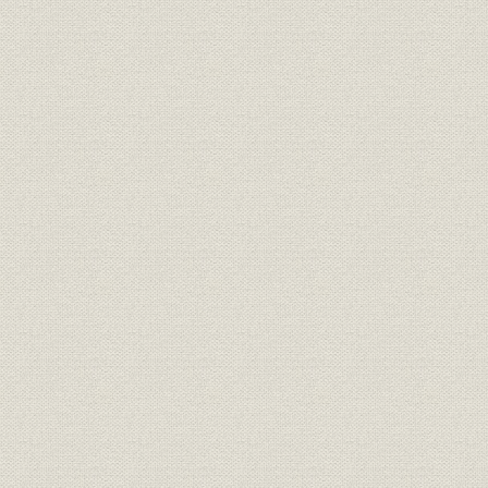
沿革;事業所
宝田石油と小倉石油の創業
明治中期~大
インターナショナル石油の買収
沿革;提携・合併
明治30年代
と秋田への進出