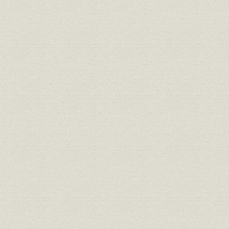
大正7年(19
沿革;提携・合併
日本石油と宝田石油の合併
(1925年)