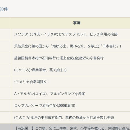
20件
事項
メソポタミア(現・イラク)などでアスファルト、ピッチ利用の痕跡
天智天皇に越の国から「燃ゆる土、燃ゆる水」を献上(『日本書紀』)
越後国柄目木村の石油稼行に運上金(税金)徴収の令書発行
(このころ)*産業革命、英で始まる
*アメリカ合衆国独立
A・アルガン(スイス)、アルガンランプを考案
ロシアのバクーで原油年産4,000t(薬用)
(このころ)江戸の中川儀右衛門、越後の原油から灯油を製し発売
【渋沢栄一】この頃、父に三字教、蒙求、小学等を教わる。栄治郎と改名