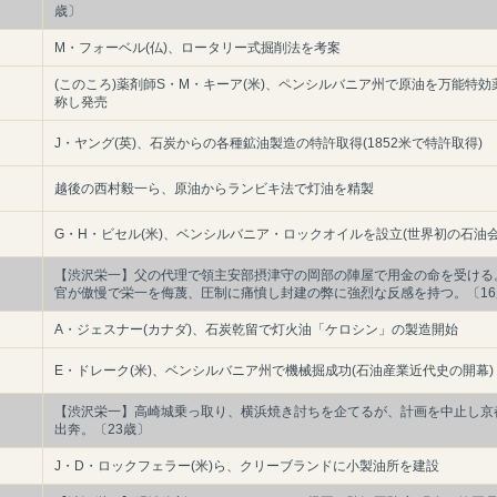
歳〕
M・フォーベル(仏)、ロータリー式掘削法を考案
(このころ)薬剤師S・M・キーア(米)、ペンシルバニア州で原油を万能特効
称し発売
J・ヤング(英)、石炭からの各種鉱油製造の特許取得(1852米で特許取得)
越後の西村毅一ら、原油からランビキ法で灯油を精製
G・H・ビセル(米)、ベンシルバニア・ロックオイルを設立(世界初の石油会
【渋沢栄一】父の代理で領主安部摂津守の岡部の陣屋で用金の命を受ける
官が傲慢で栄一を侮蔑、圧制に痛憤し封建の弊に強烈な反感を持つ。〔16
A・ジェスナー(カナダ)、石炭乾留で灯火油「ケロシン」の製造開始
E・ドレーク(米)、ベンシルバニア州で機械掘成功(石油産業近代史の開幕)
【渋沢栄一】高崎城乗っ取り、横浜焼き討ちを企てるが、計画を中止し京
出奔。〔23歳〕
J・D・ロックフェラー(米)ら、クリーブランドに小製油所を建設