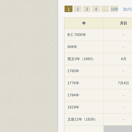
1
2
3
4
…
109
次の
年
月日
B.C.7000年
-
668年
-
寛文3年（1663）
4月
1760年
-
1776年
7月4日
1784年
-
1819年
-
文政11年（1828）
-