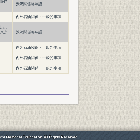
県静岡
渋沢関係略年譜
内外石油関係・一般(*)事項
仕え、
の東京
渋沢関係略年譜
内外石油関係・一般(*)事項
内外石油関係・一般(*)事項
内外石油関係・一般(*)事項
chi Memorial Foundation. All Rights Reserved.