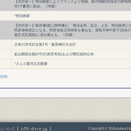
【渋沢栄一】明治維新によりフランスより帰国、駿河国駿府(現在の静岡
市)で慶喜に面会。〔28歳〕
*明治維新
【渋沢栄一】駿府藩(後に静岡藩)に「商法会所」設立。上京。明治政府に
民部省租税正となる。民部省改正掛掛長を兼ねる。湯島天神中坂下(現在
都文京区湯島)に居を構える。〔29歳〕
日本の洋式灯台第1号・観音崎灯台点灯
鉱山開採出願許可(行政官布告)および開坑規則公布
*スエズ運河正式開通
20件
Copyright © Shibusawa Eii
トについて
お問い合わせ