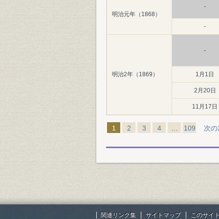
-
明治元年（1868）
-
-
明治2年（1869）
1月1日
2月20日
11月17日
1
2
3
4
…
109
次の
関連リンク集
サイトマップ
このサイ