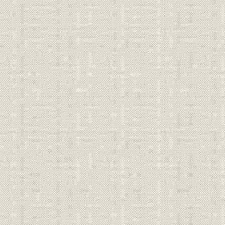
役員
昭和2年当時の重役会メンバー
昭和2年(19
大正14年(
組織
組織図
(1929年)
エネルギー;設備
大同電力の送電網
大正13年(1
エネルギー;設備
150kV級送電線の建設
昭和12年(1
大正8年(1
販売;売上
受注高・売上高
(1929年)
大正8年(1
生産;価格
ガイシの生産・価格
(1928年度)