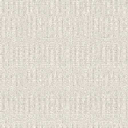
大正9年(19
価格
ガイシの標準原価
年)
大正8年(19
販売;売上
大口納入先
年)の合計
大正13年(
製品;販売
製品別出荷予算
年(1926年
懸垂ガイシの閃絡試験、懸垂ガ
技術;設備
[大正10年(1
イシの引張試験装置
当社製品と外国製品の比較試験
製品;国際比較
[大正10年(1
(10インチ懸垂ガイシ)
大正2年(1
製品
T-10型懸垂ガイシ
(1921年)