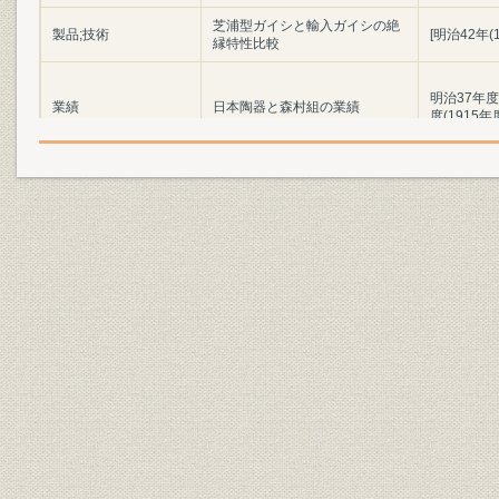
芝浦型ガイシと輸入ガイシの絶
製品;技術
[明治42年(1
縁特性比較
明治37年度
業績
日本陶器と森村組の業績
度(1915年
明治37年度
生産
日本陶器の窯作業成績
度(1920年
技術
江副孫右衛門(日本陶器時代)
[明治42年(1
日本陶器の社員・職工数と移動
明治38年(1
従業員
率
(1915年)
[ガイシを供給した]駒橋・早稲田
製品
間送電線(わが国初の55kV送電
[明治39年(1
線)
松風陶器のガイシの広告(『電気
之友』明治42年10月15日)、日
明治42年(1
広告宣伝
本陶器と芝浦製作所の両社によ
年(1911年
る広告(『電気之友』明治44年3
月1日)