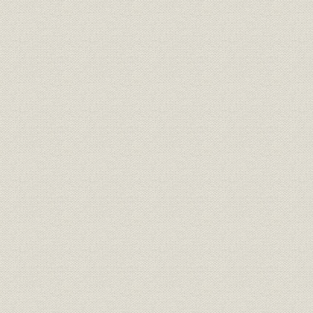
製品
日本陶器製懸垂ガイシ
1915年(大
日本陶器のガイシ受注高と売上
大正元年度(
売上;販売
高
度(1918年
販売
ガイシの主要受注先
大正4年度(1
経営者;役員
森村開作(第7代市左衛門)
大正8年(19
組織
組織図
大正9年(19
事業所
熱田新工場
[大正8年(19
創業前後のガイシ受注高と売上
大正7年(1
販売;売上
高
(1920年)1
当社を訪れたJDガイシ社支配人
経営者;役員
大正9年(19
マクロード[と当社役員]
JDガイシ社の懸垂ガイシ、JDガ
製品
[大正9年(19
イシ
事業所
工場配置図
大正9年(19
東洋陶器設立の母体となった製
事業所
大正初期(1