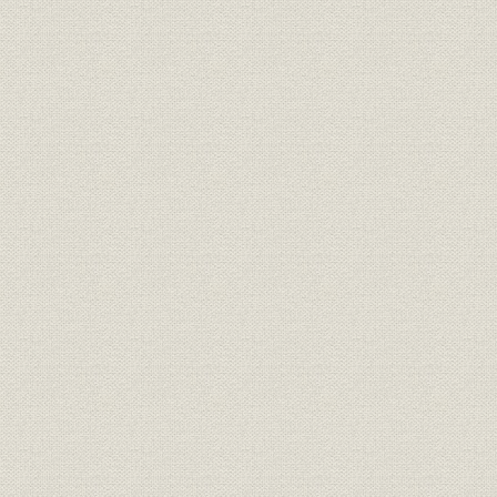
日本陶器と芝浦製作所の連名の
広告(『電気之友』明治44年8月
明治44年(
広告宣伝
1日)、日本陶器単独で掲載され
(1913年)1
た広告(『電気之友』大正2年1月
1日)
明治40年度
生産
日本陶器の素地生産高
度(1920年
明治40年度
生産
日本陶器のガイシ生産量
度(1920年
製品
日本陶器製77kV用ピンガイシ
1912年(大
日本陶器製77kV用ピンガイシの
製品
1912年(大
仕様
事業所
日本陶器の工場
昭和2年(19
芝浦製作所の実用新案第38041
製品
1917年(大
号ピンガイシ