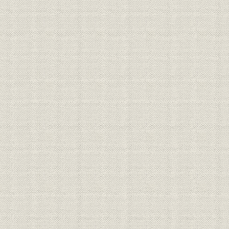
陶研究所
事業所
森村組本社
[大正7年(19
関係会社
森村系企業一覧
大正9年(19
豊明会の寄付によって建てられ
社会貢献
[明治39年(
た日本女子大学付属豊明小学校
大正4年(19
エネルギー;設備
発電力と電線路
年)
大正13年(
エネルギー;設備
電圧別送電線こう長(全国計)
(1931年)
大正8年(19
生産
ガイシの国内生産量
年)
松風工業本社と第一工場、香蘭
事業所
[大正6年(1
社本社
業界;財務・業績
3社の業績比較
大正14年(1