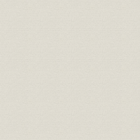
シェーネ式淘汰分析試験装置、
設備
機械ろくろ成形、プルダウン成
形
製造工程
懸垂ガイシの製造工程
昭和2年(19
機械ろくろ成形、プルダウン成
生産;技術
形(予備鏝成形、本鏝成形)
生産;設備
生産設備の概要
昭和2年(19
大正8年度(
エネルギー
燃料費の動向
度(1928年
生産;設備
ハロップ式トンネル窯
[昭和3年(19
大正8年(1
生産
焼成成績
(1929年)