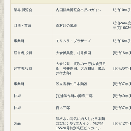
業界;博覧会
内国勧業博覧会出品のガイシ
明治10年(1
明治24年度(
財務・業績
森村組の業績
年度(1903
事業所
モリムラ・ブラザーズ
明治16年(1
経営者;役員
大倉孫兵衛、村井保固
[明治16年(1
大倉和親、渡欧の一行(大倉孫兵
経営者;役員
衛、村井保固、大倉和親、飛鳥
[明治36年(1
井孝太郎)
事業所
設立当初の日本陶器
[明治37年(1
技術
[芝浦製作所の]岸敬二郎
[明治40年(1
技術
百木三郎
[明治37年(1
箱根水力電気に納入した日本陶
製品
器製ピン型3重ガイシ、特許第
[明治42年(1
15520号特別高圧ピンガイシ