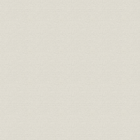
一部
事業所;広告宣伝
移転新設の小糸源六郎商店
大正8年(19
大正9年ごろの当社の代理店お
事業所;関係会社
大正9年(1
よび特約店
製品
[羽田空港の]航空灯台
製品
操車場の投光器
信号機には必ずステップ・レン
製品
[大正12年(1
ズが装備されている
夜間工事には投光器はなくては
製品
ならない
事業所
小糸源六郎商店大崎工場の開設
大正13年(1
事業所
新設した小糸源六郎商店
大正12年(1
製品
鉄道規格信号灯
[大正12年(1