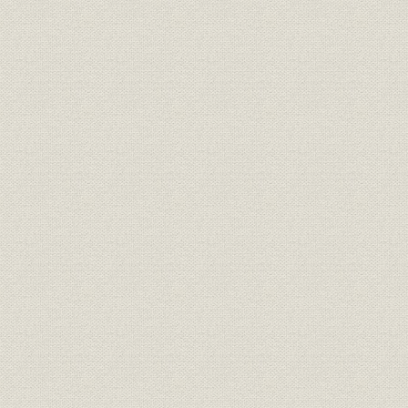
プレス作業、塗装工場、メッキ
製造工程;設備
工場
ガラス工場、組立工場、シール
設備;製造工程
ド・ビームの製造
当社製の車内灯とリクライニン
製品
グ・シート
事業所
品川工場
昭和12年(1
事業所;催し
品川工場の落成内祝
昭和10年(1
製品
ソビエト蒸気機関車用前照灯
昭和11年(1
サイドランプ、開閉器、マーカ
製品
昭和11年(1
ーライト
会社設立時(昭和11年4月1日)の
組織
昭和11年(1
職制
大正元年(1