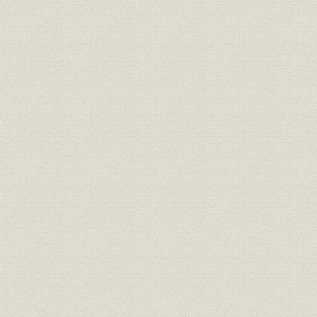
製品
60cm航空灯台の性能
[昭和7年(19
製品
補助航空灯台の性能
[昭和9年(19
昭和10年~11年にかけて建設し
昭和10年(1
製品
た航空灯台
(1936年)
昭和8年(1
製品
60cm航空灯台、補助航空灯台
(1934年)4
[ドイツ・スペリー社の]スペリ着
設備
[昭和8年(19
陸場照明器の性能
昭和11年以降10年間の3輪・2輪
昭和11年度(
生産
車の生産台数
年度(1945
昭和11年以降10年間の4輪自動
昭和11年度(
生産
車の生産台数
年度(1945
製品
3輪車用前照灯
昭和7年(19
製品
3輪車用尾灯
昭和7年(19
製品
3輪車用前照灯の配光曲線
昭和7年(19