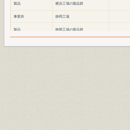
製品
横浜工場の製品群
事業所
静岡工場
製品
静岡工場の製品群
製品
“一粒の麦”フレネル・レンズ
ハイウエーを走る自動車の60%
製品
以上が当社製シールド・ビー
ム・ランプを装備している
製品
特殊シート分野に進出
製品
鉄道信号用ステップ・レンズ
大正2年(19
製品;製造
手吹ガラス製法
明治時代
設備
鉄道信号用フレネル・レンズ
大正4年(19
大正5年3月に規格されたものの
製品
大正5年(19