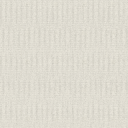
製品
[油灯式「乗降場灯」]
大正14年(1
製品
排気孔つき室内灯
大正14年(1
排気孔つき天井灯を採用した電
製品
大正14年(1
車室内照明(目蒲電車)
ステップ・レンズつき前照灯(掛
製品
替式)、ゴールデン・グロー前照
大正末期(1
灯(固定式)
ゴールデン・グロー前照灯(掛替
製品
[大正7年(1
式)
事業所
小糸源六郎商店の月島工場開設
昭和2年(19
半間接照明を採用した電車室内
製品
昭和9年(19
照明(東京地下鉄)
昭和5年(1
製品
国鉄電車用天井灯
(1932年)
車両前照灯用ゴールデン・グロ
製品
[昭和2年(19
ー・ガラス反射鏡