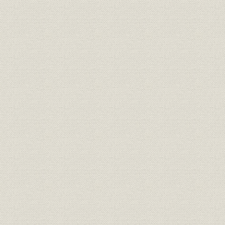
昭和5年(19
生産;業界
国産自動車の生産台数
(1935年)
ハイウェー・ライトH-30型(昭
昭和9年(1
製品
和9年)、密閉型照明器(昭和8年)
(1933年)
密閉型照明器具用の耐爆型開閉
製品
昭和7年(19
器
3000W用探照灯(昭和10年)、雲
昭和10年(
製品
高灯用照準儀(昭和11年)
(1936年)
1000W用雲高灯 照準儀と一組に
製品
昭和11年(1
して使用
38年前に製造した前照灯に付い
ていた銘板(昭和40年8月)、38
年前の製品を新型前照灯に改修
昭和5年(19
製品
したもの(昭和40年8月)、鉱山用
(1965年)
の耐爆前照灯(昭和5年)、満鉄向
け500W用前照灯(昭和8年)、満
鉄向け250W用前照灯(昭和5年)
“一粒の麦”となったステップ・
製品
レンズ
製品
飛行場照明設備(羽田空港)