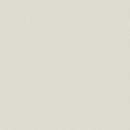
国鉄電車用掛替式前照灯、国鉄
製品
昭和2年(19
機関車用固定式前照灯
国産第1号の500W用投光器、国
製品
[昭和2年(19
産第1号の1500W用投光器
小糸製の投光器を装備した小山
駅操車場、小糸源六郎商店の月
製品
昭和3年(19
島工場から出荷される1500W用
投光器
事業所
小糸源六郎商店亀戸工場の開設
昭和6年(19
商号を改称した当時の事務所玄
商標;設備
昭和5年(19
関前表示板
改造された1000W用投光器(月
製品
昭和8年(19
島工場)
東京銀座・松屋百貨店の投光照
製品
昭和8年(19
明
檣灯・甲種第3種(油灯用)、檣
製品
[昭和6年(19
灯・甲種第1種(油灯用)