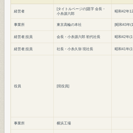
[タイトルページの]題字 会長・
経営者
昭和42年1
小糸源六郎
事業所
東京高輪の本社
[昭和43年(1
経営者;役員
会長・小糸源六郎 初代社長
昭和42年(1
経営者;役員
社長・小糸久弥 現社長
昭和41年(1
役員
[現役員]
事業所
横浜工場