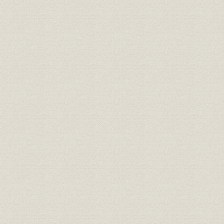
役員
東京銀行協会歴代副会長
昭和20年9
全国銀行協会連合会・東京銀行
役員
平成7年度
協会創立五十周年時役員