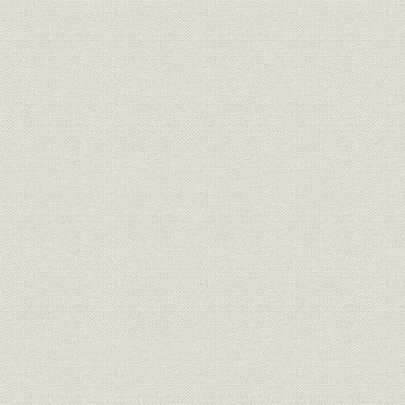
経営
要望・意見一覧
昭和21年(1
沿革
年表
昭和20年(1