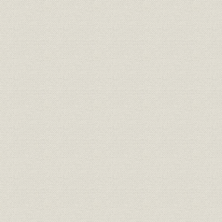
全国銀行協会連合会・東京銀行
役員
平成8年度
協会現役員
全国銀行協会連合会・東京銀行
役員
昭和20年1
協会歴代常勤理事
全国銀行協会連合会 歴代理事・
役員
昭和20年~
監事年表
東京銀行協会 歴代理事・監事年
役員
昭和20年~
表
全国銀行協会連合会会員銀行協
団体
平成8年3
会一覧(72協会)
東京銀行協会社員銀行一覧(132
団体
平成8年3
行)
役員
全国銀行協会連合会役員名簿
平成8年度