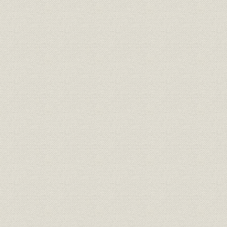
昭和20年9
定款
東京銀行協会定款
3月末現在
東銀協事務局の機構および事務
平成8年4
組織
分掌
以降
組織;沿革
東銀協事務局機構の変遷
昭和20年1
広報
出版物・ビデオ等一覧
広報;統計
作成統計一覧