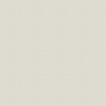
役員
東京銀行協会役員名簿
平成8年度
全国銀行協会連合会歴代会長・
役員
昭和20年9
副会長一覧
東京銀行協会歴代会長・副会長
役員
一覧
役員
歴代一般委員会委員長一覧
昭和31年度
委員会組織 全国銀行協会連合会
組織
平成8年4月
委員会
組織
委員会組織 東京銀行協会委員会
平成8年4月
組織;沿革
委員会組織の変遷
昭和20年~
規則
全国銀行協会連合会規約