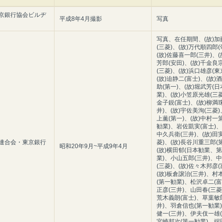
京銀行協会ビルヂ
平成8年4月撮影
写真
写真、在任期間、(故)加
(三菱)、(故)万代順四郎(
(故)佐藤喜一郎(三井)、(
芳郎(安田)、(故)千金良
(三菱)、(故)浜口雄彦(東
(故)迫静二(富士)、(故)
助(第一)、(故)堀武芳(
業)、(故)小笠原光雄(三菱
金子鋭(富士)、(故)柳満
井)、(故)宇佐美洵(三菱)
上薫(第一)、(故)中村一
勧業)、岩佐凱実(富士)、
中久兵衛(三井)、(故)田
連合会・東京銀行
菱)、(故)長谷川重三郎(
昭和20年9月~平成9年4月
(故)横田郁(日本勧業、
業)、小山五郎(三井)、
(三菱)、(故)佐々木邦彦(
(故)板倉譲治(三井)、村
(第一勧業)、松沢卓二(富
正彦(三井)、山田春(三菱)
荒木義朗(富士)、草葉敏
井)、羽倉信也(第一勧業
健一(三井)、伊夫伎一雄(
宮崎邦次(第一勧業)、端