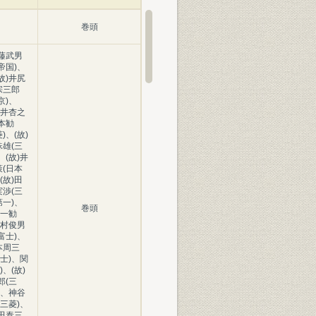
巻頭
藤武男
帝国)、
故)井尻
宗三郎
京)、
酒井杏之
日本勧
)、(故)
珠雄(三
、(故)井
策(日本
(故)田
実渉(三
第一)、
巻頭
第一勧
中村俊男
富士)、
本周三
士)、関
、(故)
郎(三
)、神谷
三菱)、
田泰三