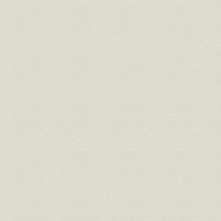
経営
要望・意見一覧
昭和21年(1
沿革
年表
昭和20年(1