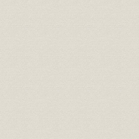
全国銀行協会連合会・東京銀行
役員
平成8年度
協会現役員
全国銀行協会連合会・東京銀行
役員
昭和20年1
協会歴代常勤理事
全国銀行協会連合会 歴代理事・
役員
昭和20年~
監事年表
東京銀行協会 歴代理事・監事年
役員
昭和20年~
表
全国銀行協会連合会会員銀行協
団体
平成8年3
会一覧(72協会)
東京銀行協会社員銀行一覧(132
団体
平成8年3
行)
役員
全国銀行協会連合会役員名簿
平成8年度