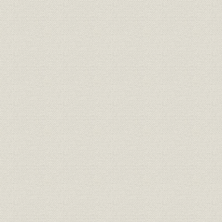
役員
東京銀行協会役員名簿
平成8年度
全国銀行協会連合会歴代会長・
役員
昭和20年9
副会長一覧
東京銀行協会歴代会長・副会長
役員
一覧
役員
歴代一般委員会委員長一覧
昭和31年度
委員会組織 全国銀行協会連合会
組織
平成8年4月
委員会
組織
委員会組織 東京銀行協会委員会
平成8年4月
組織;沿革
委員会組織の変遷
昭和20年~
規則
全国銀行協会連合会規約