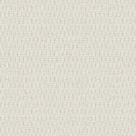
昭和20年9
定款
東京銀行協会定款
3月末現在
東銀協事務局の機構および事務
平成8年4
組織
分掌
以降
組織;沿革
東銀協事務局機構の変遷
昭和20年1
広報
出版物・ビデオ等一覧
広報;統計
作成統計一覧