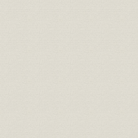
役員
東京銀行協会歴代副会長
昭和20年9
全国銀行協会連合会・東京銀行
役員
平成7年度
協会創立五十周年時役員