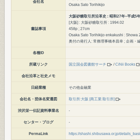
会社名
Osaka Sato Torihikijo
大阪砂糖取引所沿革史 : 昭和27年~平成5
[大阪] : 大阪砂糖取引所 : 1994.02
書誌事項
458p ; 27cm
Osaka Sato Torihikijo enkakushi : Showa 
奥付の発行人: 常務理事橋本昌幸 ; 企画・編集
各種ID
所蔵リンク
国立国会図書館サーチ
/
CiNii Books
会社沿革と社史メモ
日経業種
その他金融業
会社名・団体名変遷図
取引所:大阪 [商工業:取引所]
渋沢栄一伝記資料事業名
-
センター・ブログ
-
PermaLink
https://shashi.shibusawa.or.jp/details_ba