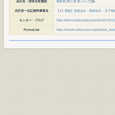
会社名・団体名変遷図
製紙業 [商工業:紙パルプ]
渋沢栄一伝記資料事業名
【14. 製紙】抄紙会社・製紙会社・王子
センター・ブログ
https://tobira.hatenadiary.jp/entry/2013
PermaLink
https://shashi.shibusawa.or.jp/details_ba