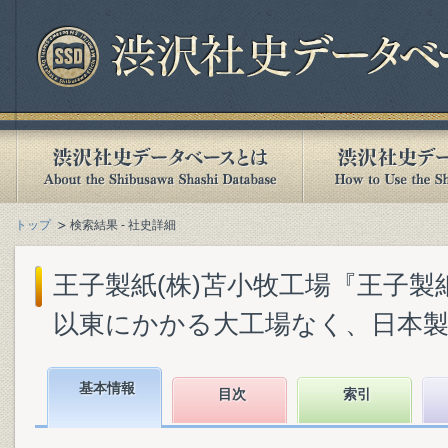
トップ
検索結果 - 社史詳細
王子製紙(株)苫小牧工場『王子製紙
以東にかかる大工場なく、日本製紙界
基本情報
目次
索引