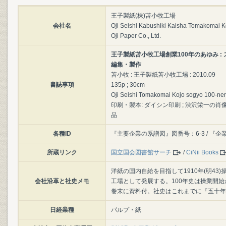
王子製紙(株)苫小牧工場
会社名
Oji Seishi Kabushiki Kaisha Tomakomai K
Oji Paper Co., Ltd.
王子製紙苫小牧工場創業100年のあゆみ :
編集・製作
苫小牧 : 王子製紙苫小牧工場 : 2010.09
書誌事項
135p ; 30cm
Oji Seishi Tomakomai Kojo sogyo 100-nen n
印刷・製本: ダイシン印刷 ; 渋沢栄一の肖像
品
各種ID
『主要企業の系譜図』図番号：6-3 / 『企
所蔵リンク
国立国会図書館サーチ
/
CiNii Books
洋紙の国内自給を目指して1910年(明4
会社沿革と社史メモ
工場として発展する。100年史は操業開
巻末に資料付。社史はこれまでに『五十年の
日経業種
パルプ・紙