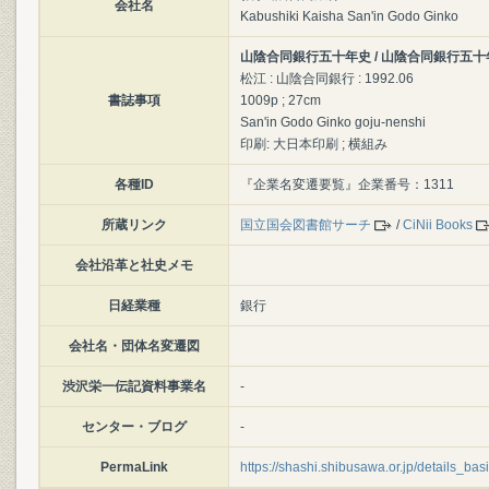
会社名
Kabushiki Kaisha San'in Godo Ginko
山陰合同銀行五十年史 / 山陰合同銀行五
松江 : 山陰合同銀行 : 1992.06
書誌事項
1009p ; 27cm
San'in Godo Ginko goju-nenshi
印刷: 大日本印刷 ; 横組み
各種ID
『企業名変遷要覧』企業番号：1311
所蔵リンク
国立国会図書館サーチ
/
CiNii Books
会社沿革と社史メモ
日経業種
銀行
会社名・団体名変遷図
渋沢栄一伝記資料事業名
-
センター・ブログ
-
PermaLink
https://shashi.shibusawa.or.jp/details_ba