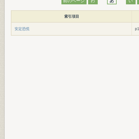
前のページ
わ
あ
い
索引項目
安定恐慌
p