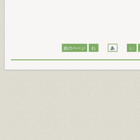
前のページ
わ
あ
い