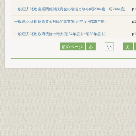
一般経済 財政 農業関係財政資金の引揚と散布(昭23年度・昭24年度)
p
一般経済 財政 財政資金対民間収支(昭24年度~昭28年度)
p
一般経済 財政 政府債務の増大(昭24年度末~昭28年度末)
p
一般経済 財政 農林漁業に対する財政投融資(昭24年度~昭28年度)
前のページ
あ
い
え
p
一般経済 財政 食糧管理特別会計の損益(昭21年度~昭28年度)
p
一般経済 財政 土地改良事業に対する財政支出の割合(昭20年度~昭
p
28年度)
一般経済 財政 農業災害補償制度における農作物・蚕・繭の政府保険
p
特別会計収支状況(昭22年度~昭27年度)
一般経済 財政 農業共済基金資金状況(昭27年9月末~昭28年12月末)
p
一般経済 財政 農業共済基金地域別貸付残高(昭28年6月・昭28年12
p
月)
一般経済 財政 農地の被害と災害復旧事業関係財政支出(昭25年~昭