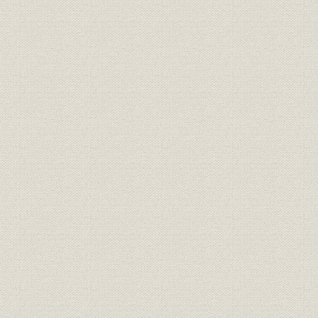
p
28年)
一般経済 日本銀行 日本銀行主要勘定(昭24年6月末~昭28年12月末)
p
一般経済 日本銀行 日銀の国債・復金債の買上額(昭24年6月~昭25年
p
3月)
一般経済 普通銀行 ドッジ・ライン下普通銀行におけるオーバー・ロ
p
ーン傾向の進行(昭23年6月末~昭25年12月末)
一般経済 普通銀行 金融機関別預貯金残高(昭21年末~昭24年末)
p
一般経済 普通銀行 国債の所有者別残高(昭23年度末~昭26年度末)
p
一般経済 普通銀行 普通銀行におけるオーバー・ローンの進行(昭24
p
年6月末~昭28年12月末)
一般経済 普通銀行 銀行の「農林漁業資金」取扱状況(昭27年度)
p
一般経済 その他 朝鮮動乱後の各国卸売物価指数(昭24年~昭26年4
p
月)