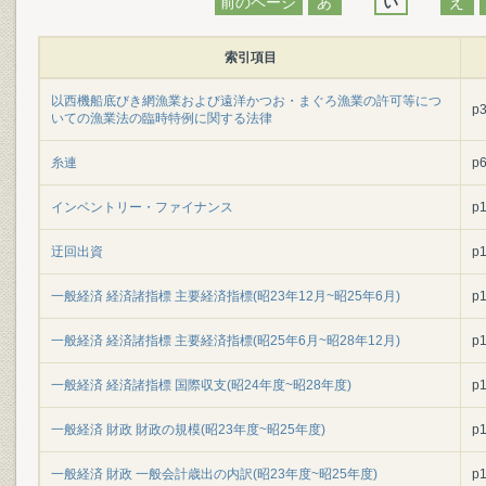
前のページ
あ
い
え
索引項目
以西機船底びき網漁業および遠洋かつお・まぐろ漁業の許可等につ
p
いての漁業法の臨時特例に関する法律
糸連
p
インベントリー・ファイナンス
p
迂回出資
p
一般経済 経済諸指標 主要経済指標(昭23年12月~昭25年6月)
p
一般経済 経済諸指標 主要経済指標(昭25年6月~昭28年12月)
p
一般経済 経済諸指標 国際収支(昭24年度~昭28年度)
p
一般経済 財政 財政の規模(昭23年度~昭25年度)
p
一般経済 財政 一般会計歳出の内訳(昭23年度~昭25年度)
p