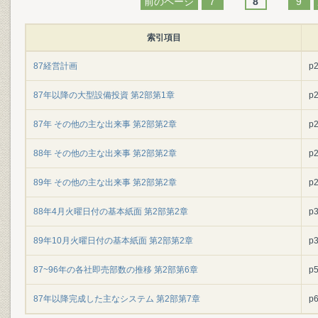
前のページ
7
8
9
索引項目
87経営計画
p
87年以降の大型設備投資 第2部第1章
p
87年 その他の主な出来事 第2部第2章
p
88年 その他の主な出来事 第2部第2章
p
89年 その他の主な出来事 第2部第2章
p
88年4月火曜日付の基本紙面 第2部第2章
p
89年10月火曜日付の基本紙面 第2部第2章
p
87~96年の各社即売部数の推移 第2部第6章
p
87年以降完成した主なシステム 第2部第7章
p