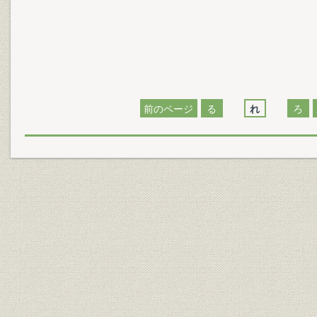
前のページ
る
れ
ろ