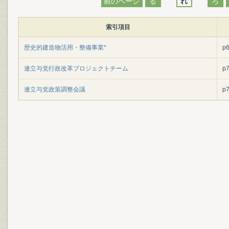
前のページ
る
れ
ろ
索引項目
歴史的建造物活用・整備事業*
p
連立与党行政改革プロジェクトチーム
p
連立与党政策調整会議
p