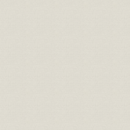
第5節 連続鋼板工場の建設
第6節 当所の現勢
第7節 北海道資源開発と当所
附 現役員写真・富士製鉄の全貌・社歌・室蘭製鉄所所歌
部門史(資料篇)
第1章 総務部門
第1節 定款・資本
第2節 株主
第3節 職制
第4節 役員
第5節 社有地その他