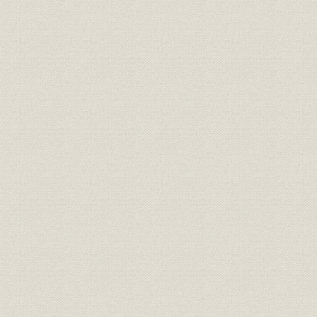
第2節 鉱山部門の分離
第3節 旧工場の拡充整備―第1次及び第2次拡充計画―
第4節 仲町工場の建設(1)―第3次拡充計画の全貌―
第5節 仲町工場の建設(2)―製銑工場700トン溶鉱炉3基の建設―
第6節 仲町工場の建設(3)―製鋼工場150トン平炉5基の新設―
第7節 仲町工場の建設(4)―圧延工場、分塊・中小形・線材設備の新
第8節 仲町工場の建設(5)―化工部門その他―
第9節 第3次建設完成後の生産状況
第10節 太平洋戦争下の当所
第11節 藤原査察使と国内原料への切替え
第7章 日本製鉄株式会社時代(II)