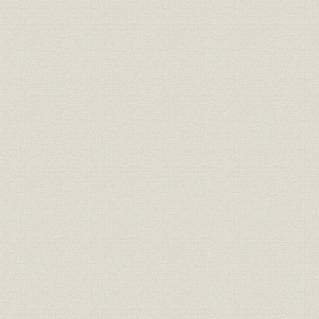
第1節 戦災と終戦
第2節 戦後の混乱
第3節 全熔鉱炉休止―八幡製鉄所集中生産―
第4節 賠償指定
第5節 生産再開と復興―コーライトの利用と薄板工場の移設―
第6節 日本製鉄の解体
第8章 富士製鉄株式会社時代
第1節 新会社の発足と当所の位置
第2節 仲町集中と輪西町解体
第3節 生産の飛躍的増大
第4節 第2次設備合理化計画