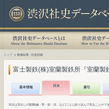
トップ
検索結果 - 社史詳細
富士製鉄(株)室蘭製鉄所『室蘭製鉄所5
目次
基本情報
索引
目次は見出しの階層(編・章・節・項…など)ごとに絞り込んで見ることがで