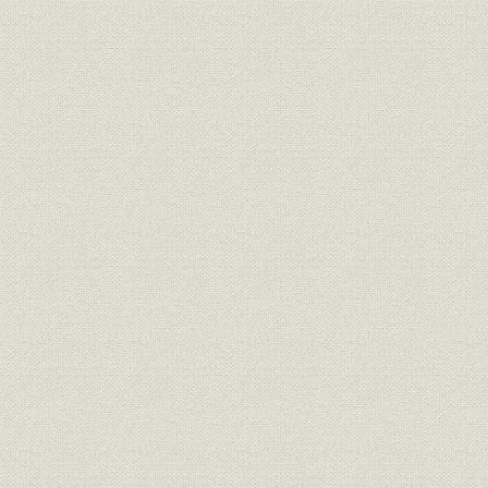
第2章 製銑部門
第1節 製銑工場
第2節 焼結工場
第3節 乾鉱および砂鉄団鉱の概要
第3章 製鋼部門
第1節 製鋼工場
第2節 圧延工場
第4章 化工部門
第1節 コークス工場
第2節 化成工場
第3節 窯業工場