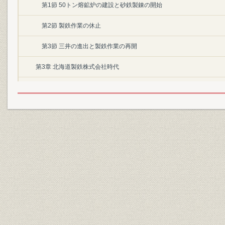
第1節 50トン熔鉱炉の建設と砂鉄製錬の開始
第2節 製鉄作業の休止
第3節 三井の進出と製鉄作業の再開
第3章 北海道製鉄株式会社時代
第1節 北海道炭礦汽船の副業整理と製鉄の分離
第2節 3社共同出資による新会社設立
第3節 第1次世界大戦下の鉄鋼業界
第4節 好況と大拡張
第5節 鉱山部門の概要
第4章 株式会社日本製鋼所及び3社組合時代
第1節 第1次大戦後の反動不況