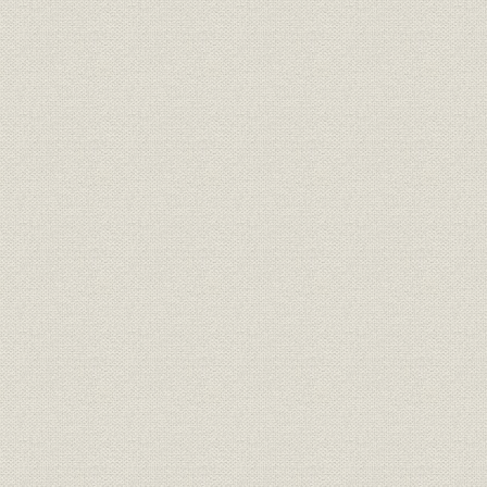
第2節 北海道製鉄株式会社と日本製鋼所との合併
第3節 日本製鋼所直営下の一貫作業実態
第4節 組合経営による事業の合理化
第5節 副産物工場の整備
第5章 輪西製鉄株式会社時代
第1節 昭和初期の鉄鋼業
第2節 製鉄合同論の台頭
第3節 新会社の設立
第4節 満州事変の勃発と当所
第6章 日本製鉄株式会社時代(I)
第1節 日本製鉄株式会社創立の経緯