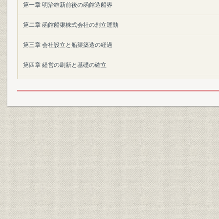
第一章 明治維新前後の函館造船界
第二章 函館船渠株式会社の創立運動
第三章 会社設立と船渠築造の経過
第四章 経営の刷新と基礎の確立
第五章 設備拡張と経営基礎の強化
附録
挿入写真及略図目次
新造船
修繕船
各種製作品