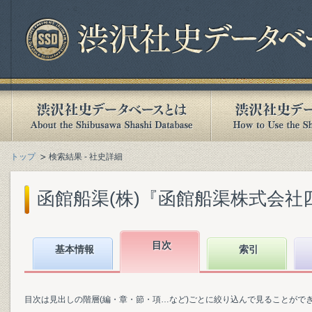
トップ
検索結果 - 社史詳細
函館船渠(株)『函館船渠株式会社四十年
目次
基本情報
索引
目次は見出しの階層(編・章・節・項…など)ごとに絞り込んで見ることがで