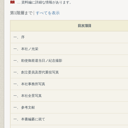
… 資料編に詳細な情報があります。
第1階層まで
すべてを表示
目次項目
一、 序
一、 本社ノ光栄
一、 勅使御差遣当日ノ紀念撮影
一、 創立委員及歴代重役写真
一、 本社事務所写真
一、 本社全景写真
一、 参考文献
一、 本書編纂に就て