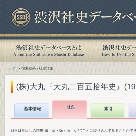
トップ
検索結果 - 社史詳細
(株)大丸『大丸二百五拾年史』(1967
目次
基本情報
索引
目次は見出しの階層(編・章・節・項…など)ごとに絞り込んで見ることがで