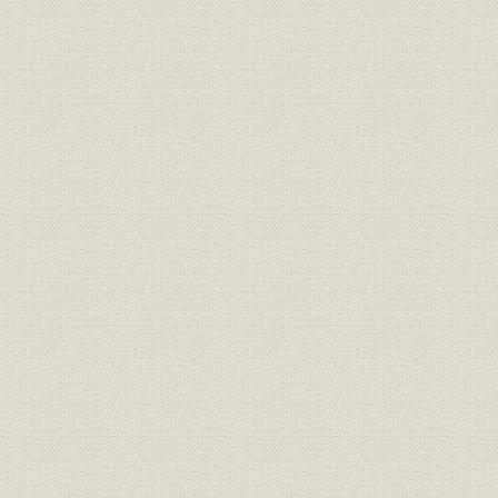
四 神戸店
第二章 戦時下の大丸
一 統制強化
二 売場供出
三 終戦まで
第三章 海外進出
一 華北
二 華中・華南
三 満鮮
四 南方
第四章 戦後の復興