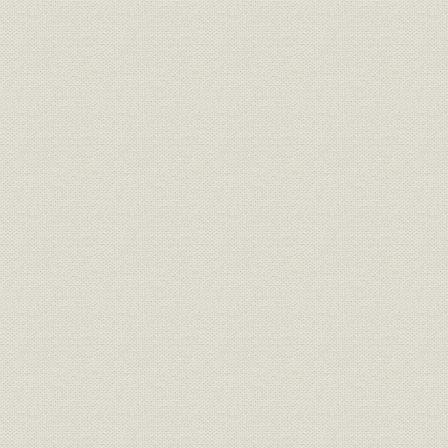
一 インフレ高進
二 業績躍進
三 東京店開業
第五章 社業進運
一 各店増改築
二 売上高業界首位
三 京都店の増築
第六章 傍系事業
一 地方の大丸
二 海外の大丸
三 その他の事業