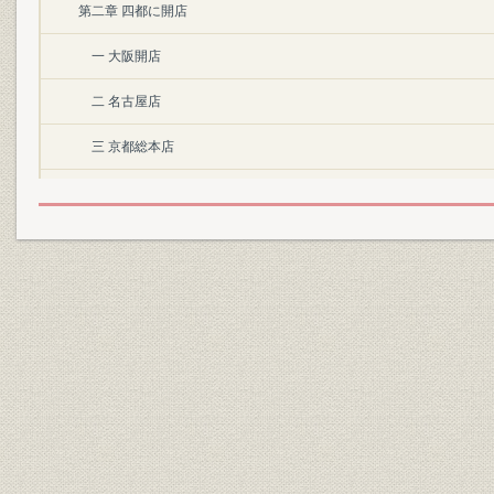
第二章 四都に開店
一 大阪開店
二 名古屋店
三 京都総本店
四 江戸店
第三章 下村三家と別家及び各店
一 本家代々と家訓
二 店の組織と身分
三 信仰・社会奉仕と宣伝
四 別家の制度
五 第四代より第十代まで