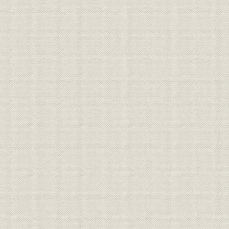
二 大阪店
三 神戸店
四 名古屋店
五 東京店
六 四十年間の棚卸表
七 組織変更
第二章 株式合資会社発足
一 各店改造
二 内部革新
三 東京本店及び名古屋支店閉鎖
四 再整理