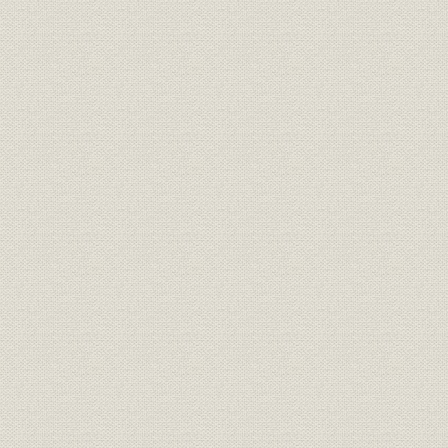
第三章 大正時代
一 京都本店の四条進出
二 三たび危局
三 再起・京都店独立
四 大阪店の発展
五 株式会社大丸呉服店
第三篇 株式会社大丸
第一章 大阪・京都両大丸合併
一 株式会社大丸と改称
二 合併前の京都店
三 両社合併成る