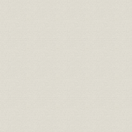
六 各店の展開と名前役
七 縁故の社寺と別荘
第四章 江戸時代の業態
一 大元方制度と諸帳簿
二 長崎本商人と糸割符
三 両替商
四 京都本店と江戸店
五 御用金と火難
第二篇 株式合資会社大丸呉服店
第一章 組織変更以前
一 維新後の変動