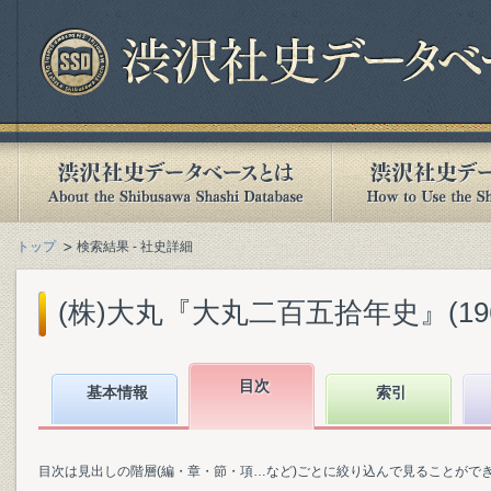
トップ
検索結果 - 社史詳細
(株)大丸『大丸二百五拾年史』(1967
目次
基本情報
索引
目次は見出しの階層(編・章・節・項…など)ごとに絞り込んで見ることがで