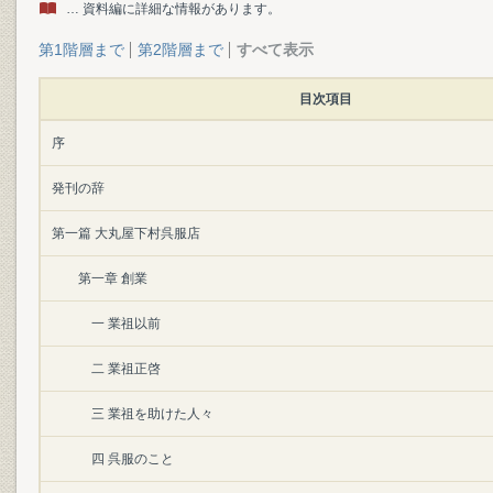
… 資料編に詳細な情報があります。
第1階層まで
第2階層まで
すべて表示
目次項目
序
発刊の辞
第一篇 大丸屋下村呉服店
第一章 創業
一 業祖以前
二 業祖正啓
三 業祖を助けた人々
四 呉服のこと