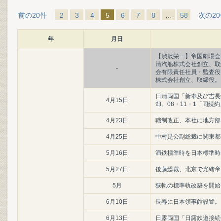
前の20件
2
3
4
5
6
7
8
…
58
次の2
年
月日
【渋沢栄一】帝国劇場会
清汽船株式会社創立、取
-
会有限責任社員・監査役
株式会社創立、取締役。
日清両国「新奉及び吉長
4月15日
却。08・11・1「同続
4月23日
職制改正、本社に地方部
4月25日
中村是公副総裁に関東都
5月16日
満鉄標準時を日本標準時
5月27日
後藤総裁、北京で光緒帝
5月
狭軌の標準軌改築を開始
6月10日
長春に日本領事館設置。
6月13日
日露両国「日露鉄道接続