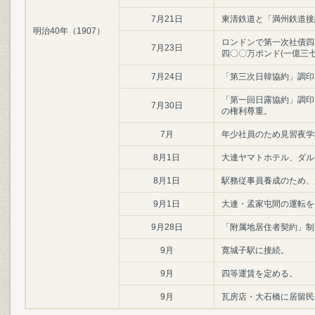
7月21日
東清鉄道と「満州鉄道接
明治40年（1907）
ロンドンで第一次社債四
7月23日
四〇〇万ポンド(一億三
7月24日
「第三次日韓協約」調印
「第一回日露協約」調印
7月30日
の権利尊重。
7月
年少社員のため見習夜学
8月1日
大連ヤマトホテル、ダル
8月1日
駅務従事員養成のため、
9月1日
大連・孟家屯間の運転を
9月28日
「附属地居住者契約」制
9月
寛城子駅に接続。
9月
四等運賃を定める。
9月
瓦房店・大石橋に居留民