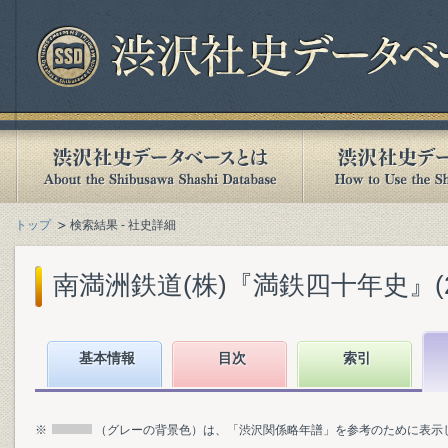
トップ
検索結果 - 社史詳細
南満洲鉄道(株)『満鉄四十年史』(200
基本情報
目次
索引
※
（グレーの背景色）は、「渋沢関係略年譜」を参考のために表示