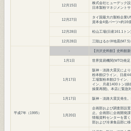
株式会社ヒューデック設立
12月15日
日本製粉マネジメントサー
タイ国最大の製粉企業UNITE
12月27日
資本金4億バーツ=約16
12月28日
松山工場(日産161.1トン
12月28日
三陸はるか沖地震(M7.5)
-
【渋沢史料館】史料館新
1月1日
世界貿易機関(WTO)発足
阪神・淡路大震災により
粉本館(2ライン、日産4
1月17日
工場製粉本館(2ライン、
イン、月産1400トン)
操業再開)。本店に緊急
1月17日
阪神・淡路大震災発生。5時
企画部および調査部設置
平成7年（1995）
止。企画部に企画開発課
1月20日
情報資料センターを置く
部および冷凍食品部に移