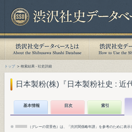
トップ
検索結果 - 社史詳細
日本製粉(株)『日本製粉社史 : 近代製
基本情報
目次
索引
※
（グレーの背景色）は、「渋沢関係略年譜」を参考のために表示