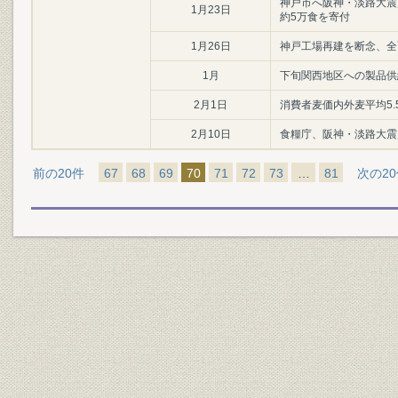
神戸市へ阪神・淡路大震
1月23日
約5万食を寄付
1月26日
神戸工場再建を断念、全
1月
下旬関西地区への製品供
2月1日
消費者麦価内外麦平均5.
2月10日
食糧庁、阪神・淡路大震
前の20件
67
68
69
70
71
72
73
…
81
次の2