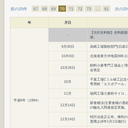
前の20件
67
68
69
70
71
72
73
…
81
次の2
年
月日
【渋沢史料館】史料館新
-
催。
9月30日
高崎工場製粉部門(日産22
10月4日
北海道東方沖地震(M8.1)
飼料小麦専門工場会と増
10月26日
会発足
千葉工場Cミル竣工記念
10月
専用粉「エスポアール」
11月
福岡工場小麦粉サイロ、
平成6年（1994）
新食糧法(主要食糧の需給
12月14日
の輪出入関連規定実施。1
特許法改正公布。権利の存
12月14日
度廃止(8年1月1日施行)