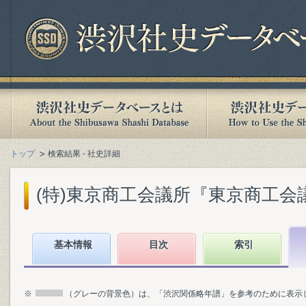
トップ
検索結果 - 社史詳細
(特)東京商工会議所『東京商工会議所八
基本情報
目次
索引
※
（グレーの背景色）は、「渋沢関係略年譜」を参考のために表示