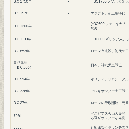
B.C.1750年
-
[~BC1700]メソポ
B.C.1570年
-
エジプト、新王朝時代
[~BC600]フェニキ
B.C.1300年
-
独占
B.C.1100年
-
[~BC600]ギリシア
B.C.853年
-
ローマ市建設、初代の王
皇紀元年
-
日本、神武天皇即位
（B.C.660）
B.C.594年
-
ギリシア、ソロン、アル
B.C.336年
-
アレキサンダー大王即位
B.C.27年
-
ローマの帝政開始、元首
ベスビアス火山大爆発、
79年
-
る選挙ポスターを発見
近衛総督タラウンテヌス