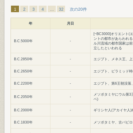
1
2
3
4
…
32
次の20件
年
月日
[~BC3000]オリエ
ントの都市があらわれる
B.C.5000年
-
ル川流域の都市国家は前3
立したといわれる
B.C.2850年
-
エジプト、メネス王、上
B.C.2650年
-
エジプト、ピラミッド時
B.C.2200年
-
エジプト、第6王朝没落
メソポタミヤにウル第3
B.C.2050年
-
ベ)
B.C.2000年
-
ギリシヤ人(アカイヤ人
B.C.1830年
-
メソポタミヤ、古バビロ