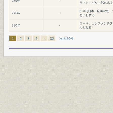
179年
-
ラフト・ギルド30の名
[~310]日本、応神の
270年
-
といわれる
ローマ、コンスタンチヌ
330年
-
ルと改称
1
2
3
4
…
32
次の20件