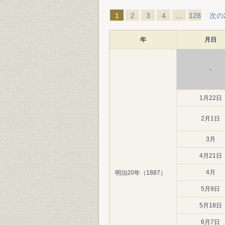
1
2
3
4
…
128
次の
年
月日
-
1月22日
2月1日
3月
4月21日
4月
明治20年（1887）
5月9日
5月18日
6月7日