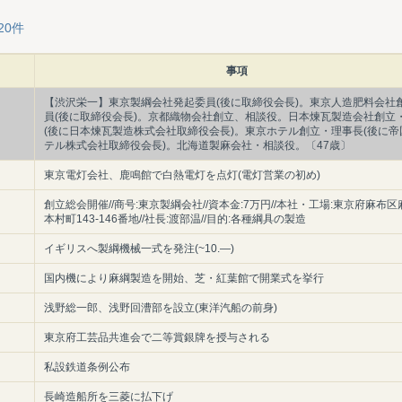
20件
事項
【渋沢栄一】東京製綱会社発起委員(後に取締役会長)。東京人造肥料会社
員(後に取締役会長)。京都織物会社創立、相談役。日本煉瓦製造会社創立
(後に日本煉瓦製造株式会社取締役会長)。東京ホテル創立・理事長(後に帝
テル株式会社取締役会長)。北海道製麻会社・相談役。〔47歳〕
東京電灯会社、鹿鳴館で白熱電灯を点灯(電灯営業の初め)
創立総会開催//商号:東京製綱会社//資本金:7万円//本社・工場:東京府麻布区
本村町143-146番地//社長:渡部温//目的:各種綱具の製造
イギリスへ製綱機械一式を発注(~10.―)
国内機により麻綱製造を開始、芝・紅葉館で開業式を挙行
浅野総一郎、浅野回漕部を設立(東洋汽船の前身)
東京府工芸品共進会で二等賞銀牌を授与される
私設鉄道条例公布
長崎造船所を三菱に払下げ