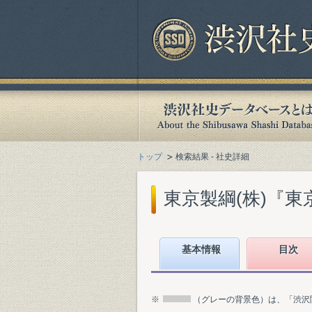
トップ
検索結果 - 社史詳細
東京製綱(株)『東京
基本情報
目次
※
（グレーの背景色）は、「渋沢