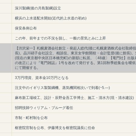
深川製綱(後の月島製綱)設立
横浜の上水道配水開始(近代的上水道の初め)
保安条例公布
この年、前年までの不況を脱し、一般の景気とみに上昇
【渋沢栄一】札幌麦酒会社創立・発起人総代(後に札幌麦酒株式会社取締
長)。品川硝子会社設立、相談役。東京女学館開校・会計監督(後に館長)。
(現在の東京都中央区日本橋兜町)の新邸に転居。〔48歳〕【竜門社】出版
の改正により『竜門雑誌』1号を改めて発行する。第1回秋季総集会を曖依
にて開催する。
3万円増資、資本金10万円となる
注文中のイギリス製製綱機、蒸気機関相次いで到着(~5.―)
麻布新工場竣工、設計・辰野金吾工学博士、施工・清水方(現・清水建設)
招聘技師ウィリアム・ブルーグ着任
市制・町村制を公布
枢密院官制を公布、伊藤博文を枢密院議長に任命