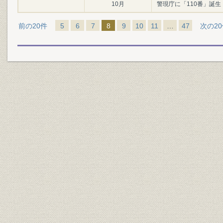
10月
警現庁に「110番」誕生
前の20件
5
6
7
8
9
10
11
…
47
次の2