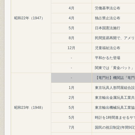
4月
労働基準法公布
昭和22年（1947）
4月
独占禁止法公布
5月
日本国憲法施行
8月
民間貿易再開で、アメリ
12月
児童福祉法公布
-
平和かるた登場
-
関東では「黄金バット」
-
【竜門社】機関誌『竜門
1月
東京玩具人形問屋組合設
2月
東京輸出金属玩具工業共
昭和23年（1948）
5月
東京輸出機械玩具工業協
5月
時計を1時間進ませるサマ
7月
国民の祝日制定(年間9日