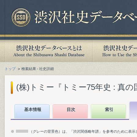
トップ
検索結果 - 社史詳細
(株)トミー『トミー75年史 : 真の
基本情報
目次
索引
※
（グレーの背景色）は、「渋沢関係略年譜」を参考のために表示