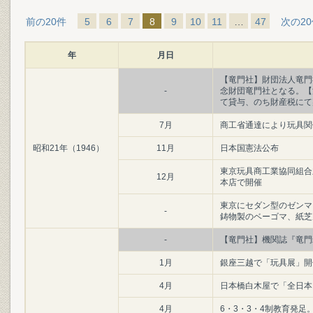
前の20件
5
6
7
8
9
10
11
…
47
次の2
年
月日
【竜門社】財団法人竜門
-
念財団竜門社となる。【
て貸与、のち財産税にて
7月
商工省通達により玩具関
昭和21年（1946）
11月
日本国憲法公布
東京玩具商工業協同組合
12月
本店で開催
東京にセダン型のゼンマ
-
鋳物製のベーゴマ、紙芝
-
【竜門社】機関誌『竜門
1月
銀座三越で「玩具展」開
4月
日本橋白木屋で「全日本
4月
6・3・3・4制教育発