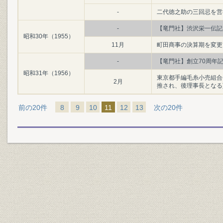
-
二代徳之助の三回忌を営
-
【竜門社】渋沢栄一伝記
昭和30年（1955）
11月
町田商事の決算期を変更
-
【竜門社】創立70周年
昭和31年（1956）
東京都手編毛糸小売組合
2月
推され、後理事長となる
前の20件
8
9
10
11
12
13
次の20件