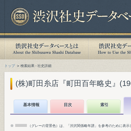
トップ
検索結果 - 社史詳細
(株)町田糸店『町田百年略史』(1965
基本情報
目次
索引
※
（グレーの背景色）は、「渋沢関係略年譜」を参考のために表示