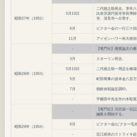
二代徳之助死去。享年八十
5月10日
比奈宗源円覚寺管長導師
昭和27年（1952）
寺、清見寺へ分骨す。
6月
ビクター会の一行三十四
11月
アイゼンハワー米大統領
-
【竜門社】懸賞論文の募
3月
スターリン死去。
5月10日
二代徳之助一周忌を橋場
昭和28年（1953）
5月
町田商事の資本金八百万
7月
朝鮮休戦協定調印。
-
平櫛田中先生作の木彫尾
【竜門社】渋沢栄一伝記
-
編集を開始する。
6月
ビクター会(ビクター毛
昭和29年（1954）
-
近江絹糸のストライキ起