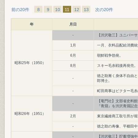
前の20件
8
9
10
11
12
13
次の20件
年
月日
-
【渋沢敬三】ユニバーサル
1月
一月、衣料品配給消費統
6月
朝鮮戦争勃発。
昭和25年（1950）
8月
スキー毛糸戦後再発売。
徳之助漸く身体不自由と
-
郎博士。
-
町田商事はビクター毛糸
【竜門社】文部省史料館
-
『青淵』を渋沢青淵記念
昭和26年（1951）
2月
東京繊維商工取引所が堀
-
徳之助の寿像、平櫛田中
-
【渋沢敬三】貯蓄増強中