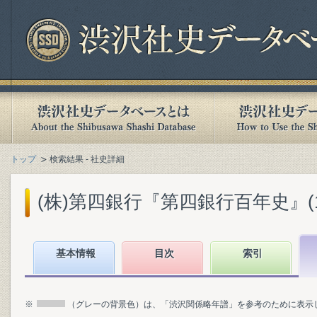
トップ
検索結果 - 社史詳細
(株)第四銀行『第四銀行百年史』(197
基本情報
目次
索引
※
（グレーの背景色）は、「渋沢関係略年譜」を参考のために表示