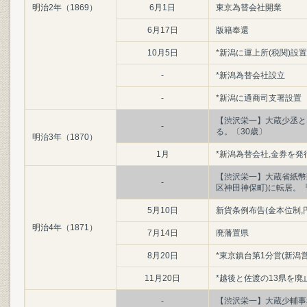
明治2年（1869）
6月1日
東京為替会社開業
6月17日
版籍奉還
10月5日
*新潟に運上所(税関)設置
-
*新潟為替会社設立
-
*新潟に通商司支署設置
【渋沢栄一】大蔵少丞と
-
る。〔30歳〕
明治3年（1870）
1月
*新潟為替会社,金券を発
【渋沢栄一】大蔵省紙幣
-
区神田神保町)に転居。
5月10日
新貨条例布告(金本位制,
明治4年（1871）
7月14日
廃藩置県
8月20日
*東京鎮台第1分営(新潟営
11月20日
*越後と佐渡の13県を廃
-
【渋沢栄一】大蔵少輔事