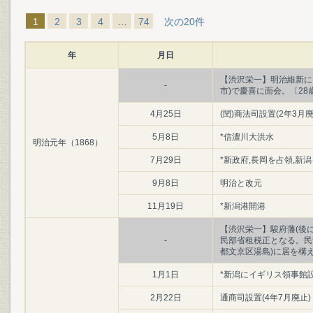
1
2
3
4
…
74
次の20件
年
月日
【渋沢栄一】明治維新に
-
市)で慶喜に面会。〔28
4月25日
(閏)商法司設置(2年3月廃
5月8日
*信濃川大洪水
明治元年（1868）
7月29日
*新政府,長岡を占領,新
9月8日
明治と改元
11月19日
*新潟港開港
【渋沢栄一】駿府藩(後
-
民部省租税正となる。民
都文京区湯島)に居を構え
1月1日
*新潟にイギリス領事館
2月22日
通商司設置(4年7月廃止)