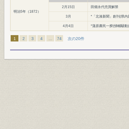
2月15日
田畑永代売買解禁
明治5年（1872）
3月
*「北湊新聞」創刊(県内
4月4日
*蒲原農民一揆(悌輔騒動)
1
2
3
4
…
74
次の20件