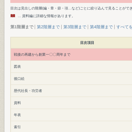
目次は見出しの階層(編・章・節・項…など)ごとに絞り込んで見ることがで
… 資料編に詳細な情報があります。
第1階層まで
第2階層まで
第3階層まで
第4階層まで
すべて
目次項目
戦後の再建から創業一〇〇周年まで
図表
後口絵
歴代社長・功労者
資料
年表
索引