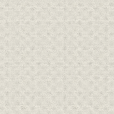
第二節 営業体制の整備と拡充
第一項 営業の概況
第二項 商品の多様化
第三項 販売体制
第四項 新契約の大量獲得と大量増員
第五項 事務体制の改善
第三節 資産運用および損益
第一項 資産運用
第二項 損益・剰余金処分
第一一章 金融の自由化・国際化と朝日生命(昭和五〇年~)
第一節 業界環境の新たな展開と当社