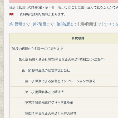
目次は見出しの階層(編・章・節・項…など)ごとに絞り込んで見ることがで
… 資料編に詳細な情報があります。
第1階層まで
第2階層まで
第3階層まで
第4階層まで
すべて
目次項目
戦後の再建から創業一〇〇周年まで
第七章 敗戦と新会社設立(朝日生命の発足)(昭和二〇~二五年)
第一節 敗戦直後の経営環境と当社
第一項 戦争による損害とインフレーションの激化
第二項 財閥解体と公職追放
第三項 戦時補償打切りと再建整備
第四項 朝日生命の発足と当時の経営