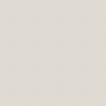
第一項 資産運用
第二項 損益・剰余金処分
第九章 経済の高度成長と朝日生命(昭和三四~四〇年)
第一節 生保事業の成長と当社の経営
第一項 生保事業の成長と保険行政の展開
第二項 経営体制
第三項 経営方針
第二節 営業活動の拡大
第一項 営業の概況
第二項 商品開発
第三項 販売体制