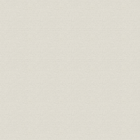
第六項 消費者意向の吸収と広報活動
第三節 資産運用および損益
第一項 資産運用
第二項 損益・剰余金処分
終章
第一項 一〇〇周年記念事業および記念式典
第二項 長期経営計画「ROYAL21」
第三項 第二世紀へ向かって
補章 従業員福祉と社会公共活動
第一節 帝国生命時代
第一項 退職金制度と永年勤続表彰