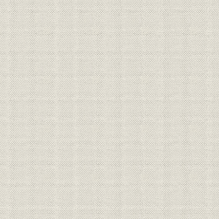
第一節 経済の戦前復帰と当社の経営
第一項 経済の回復と業界
第二項 経営体制
第三項 経営方針
第二節 復興期の営業
第一項 営業の概況
第二項 保険種類の改訂
第三項 販売体制
第四項 挙社体制の強化
第五項 PR活動
第三節 資産運用および損益