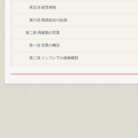
第五項 経営体制
第六項 職員組合の結成
第二節 再建期の営業
第一項 営業の概況
第二項 インフレ下の保険種類
第三項 販売体制
第四項復興への胎動
第三節 資産運用および損益
第一項 資産運用
第二項 損益・剰余金処分
第八章 経済の戦前復帰と朝日生命(昭和二六~三三年)