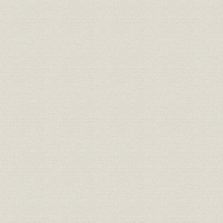
第一項 環境の進展と行政の対応
第二項 業界状況
第三項 経営体制
第四項 経営方針
第二節 営業面の充実と進展
第一項 営業の概況
第二項 商品・サービスの多様化
第三項 販売体制
第四項 企業向け商品の販売体制
第五項 事務体制の効率化・活性化