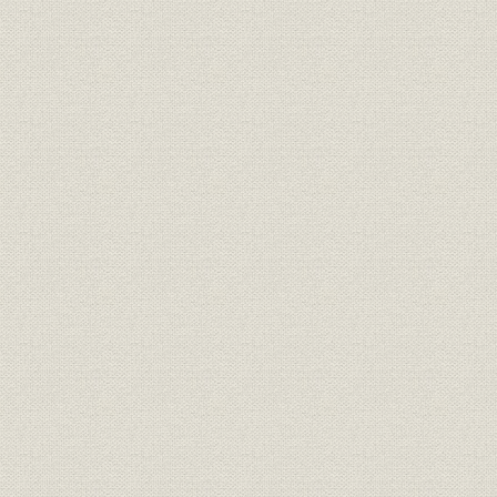
第四項 社内教育と事務改善
第三節 資産運用および損益
第一項 資産運用
第二項 損益・剰余金処分
第一〇章 経済の高度成長から安定成長への移行と朝日生命(昭和四一~
第一節 環境の変化と当社の経営
第一項 環境の変化と業界
第二項 自由化に対応した行政の展開
第三項 消費者第一主義への行政の転換
第四項 経営体制
第五項 経営方針