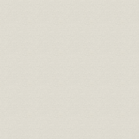
第2章 戦時下の内外業務
1. 戦時中の海外輸出
2. 台湾、サハリンへの移出
3. 海外生産拠点の展開
4. 戦争末期の国内状況
第4編 「醸造しょうゆ」の危機を救う-効率的な醸造法の開発 1946(昭和2
和30年)(戦後の経済復興期)
時代と経営の軌跡
第1章 トリレンマの重圧
1. 占領政策と民主化
2. インフレ下の経営健全化