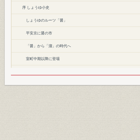
序 しょうゆ小史
しょうゆのルーツ「醤」
平安京に醤の市
「醤」から「溜」の時代へ
室町中期以降に登場
江戸末期に完成したしょうゆ
現代のしょうゆ製法
微生物の営みがもたらす産物
第1編 野田を全国一の産地に-茂木・高梨一族のしょうゆ造家 江戸時代
第1章 茂木・高梨一族の事業
1. 一族8家の創業