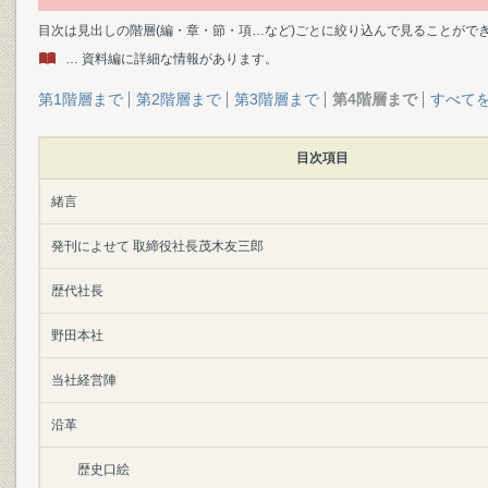
目次は見出しの階層(編・章・節・項…など)ごとに絞り込んで見ることがで
… 資料編に詳細な情報があります。
第1階層まで
第2階層まで
第3階層まで
第4階層まで
すべて
目次項目
緒言
発刊によせて 取締役社長茂木友三郎
歴代社長
野田本社
当社経営陣
沿革
歴史口絵