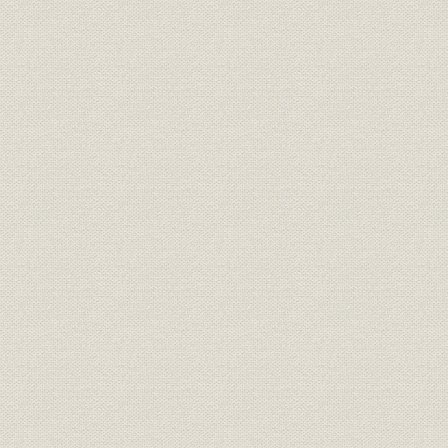
3. 「質」か「量」かの選択
第2章 研究と技術開発の開花
1. 「しょうゆ」の混乱期
2. 「新式2号」と「7・3協定」
3. 伝統の醸造法に科学の光
4. N.K式の原料処理方法
第3章 輸出再開と統制解除
1. 戦後の対米貿易
2. 高規格の製品を輸出
3. 自由販売への対応
4. 自由販売の復活