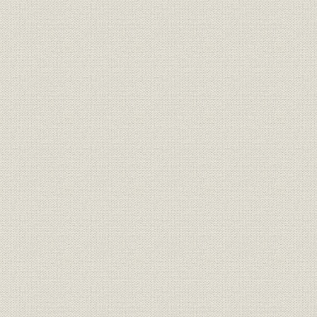
3. 会社設立の登記
第2章 近代化、一元化への道程
1. 会社の性格と経営理念
2. 野田に新鋭巨大工場
3. 関西に”第2の野田”を実現
4. 財務・会計処理の近代化
第3章 労働問題と歴史的な大争議
1. 工場管理制度の改革
2. 大争議と「産業魂」
3. 雇用・福利制度の整備
第4章 深刻な不況と生産過剰