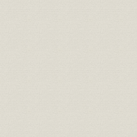
2. しょうゆ醸造業の構造
3. 一族の事業戦略
4. 一族造家への生産力集中
第2章 「上方勢」「銚子勢」との競争
1. 江戸とその周辺の新市場
2. 「下りしょうゆ」を追撃
3. 銚子勢との覇権争い
第3章 「亀甲萬」の栄光
1. トップ・ブランドへの道
2. 「天下一品」の自信と誓い
3. 宣伝・広告の先達