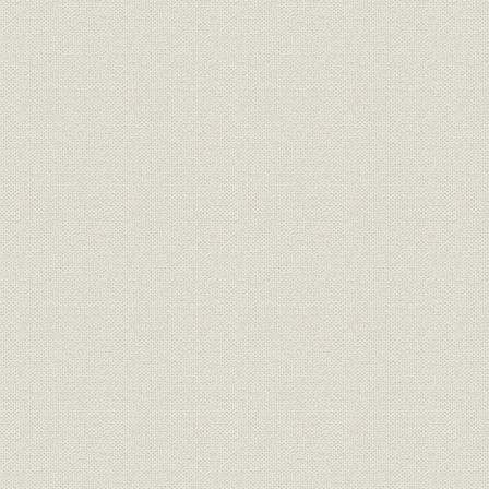
4. 江戸時代のしょうゆ輸出
第4章 文明開化と野田の造家たち
1. 新しい技術へのチャレンジ
2. 輸出市場の開拓と流通対策
3. 野田の産業基盤整備
第2編 「野田醤油株式会社」の創立-近代化へ一族8家が合同 1917(大正6
11年)(昭和初期の長期不況)
時代と経営の軌跡
第1章 「造家の蔵」を「会社の工場」へ
1. 一族合同の背景
2. 合同交渉の経緯