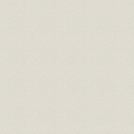
1. 競争激化と3社の協調
2. 直配手形制度と三蔵協定
3. 樽から壜への時代に
4. 銚子醤油との資本提携
第3編 「供給責任」をめぐる苦闘-深刻の度を増す原料難 1937(昭和12年)
年)(戦時統制経済の時代)
時代と経営の軌跡
第1章 「天下一品」の誇りと苦悩
1. 戦時経済体制への移行
2. 原料統制と配給切符制
3. しょうゆにも品質規格
4. 技術開発と野田産業科学研究所