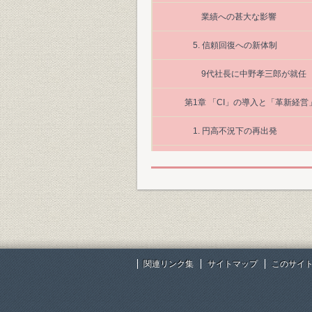
業績への甚大な影響
5. 信頼回復への新体制
9代社長に中野孝三郎が就任
第1章 「CI」の導入と「革新経営
1. 円高不況下の再出発
雌伏と隠忍の1年
「革新経営」と「顧客本位」
1(l)マンパックを400円で発売
3. 「経営の質」を高める
関連リンク集
サイトマップ
このサイ
「方針管理」を重視する「中
国際事業を2本部制に