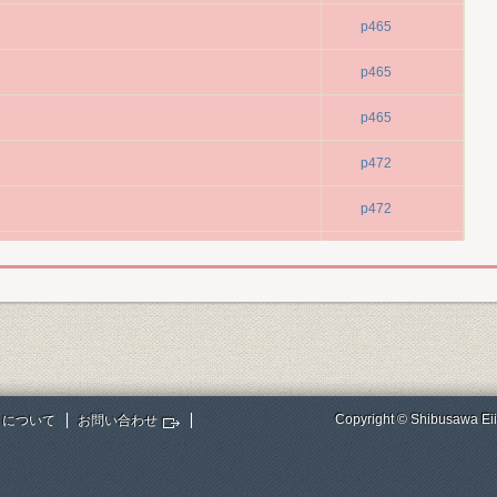
p465
p465
p465
」
p472
p472
p472
p472
p501
p543
Copyright © Shibusawa Eii
トについて
お問い合わせ
期経営計画」
p543
p543