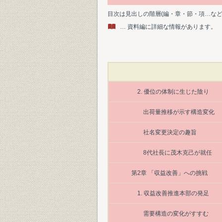
目次は見出しの階層(編・章・節・項…な
… 資料編に詳細な情報があります。
2. 優位の体制に生じた陰り
出荷量推移が示す構造変化
社名変更決定の趣旨
8代社長に茂木克己が就任
第2章 「収益改善」への挑戦
1. 収益改善推進本部の発足
需要構造の変化がすすむ