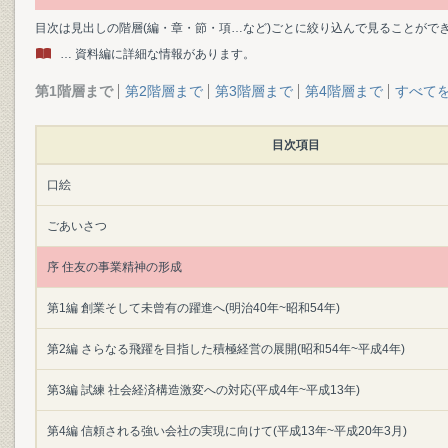
目次は見出しの階層(編・章・節・項…など)ごとに絞り込んで見ることがで
… 資料編に詳細な情報があります。
第1階層まで
第2階層まで
第3階層まで
第4階層まで
すべて
目次項目
口絵
ごあいさつ
序 住友の事業精神の形成
第1編 創業そして未曾有の躍進へ(明治40年~昭和54年)
第2編 さらなる飛躍を目指した積極経営の展開(昭和54年~平成4年)
第3編 試練 社会経済構造激変への対応(平成4年~平成13年)
第4編 信頼される強い会社の実現に向けて(平成13年~平成20年3月)