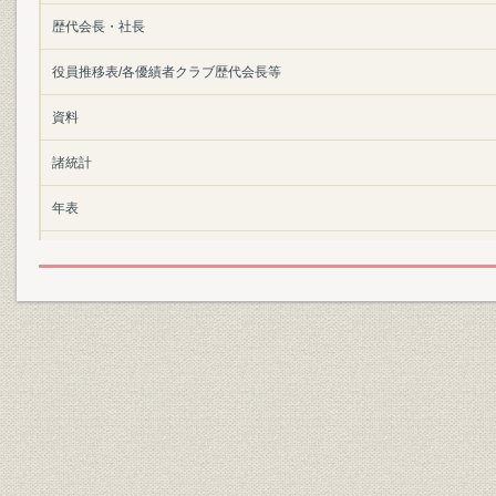
歴代会長・社長
役員推移表/各優績者クラブ歴代会長等
資料
諸統計
年表
索引
参考文献
あとがき