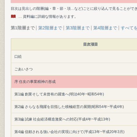
目次は見出しの階層(編・章・節・項…など)ごとに絞り込んで見ることがで
… 資料編に詳細な情報があります。
第1階層まで
第2階層まで
第3階層まで
第4階層まで
すべて
目次項目
口絵
ごあいさつ
序 住友の事業精神の形成
第1編 創業そして未曾有の躍進へ(明治40年~昭和54年)
第2編 さらなる飛躍を目指した積極経営の展開(昭和54年~平成4年)
第3編 試練 社会経済構造激変への対応(平成4年~平成13年)
第4編 信頼される強い会社の実現に向けて(平成13年~平成20年3月)