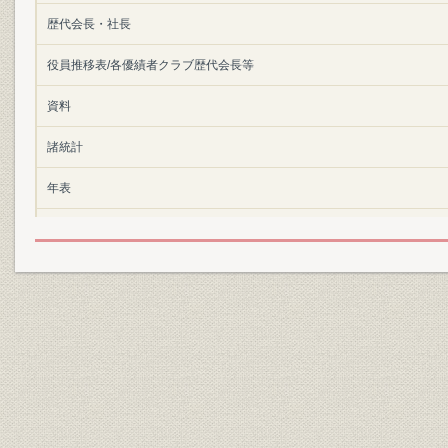
歴代会長・社長
役員推移表/各優績者クラブ歴代会長等
資料
諸統計
年表
索引
参考文献
あとがき