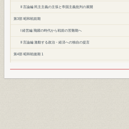
II 言論編 民主主義の主張と帝国主義批判の展開
第3部 昭和戦前期
I 経営編 飛躍の時代から戦前の苦難期へ
II 言論編 激動する政治・経済への独自の提言
第4部 昭和戦後期 1
I 経営編 戦後復興の歩みが始まる
II 言論編 戦後日本の再建に対する提言
第5部 昭和戦後期 2
I 経営編 高度成長の波に乗り経営基盤を確立
II 言論編 自由主義経済路線を貫く
第6部 昭和戦後期 3