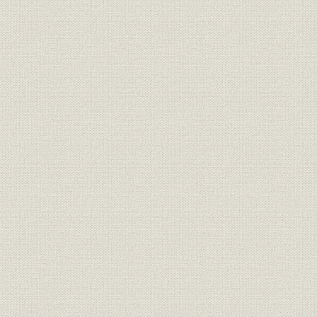
I 経営編 試練を超えて総合経済情報路線を追求
II 言論編 変貌する日本経済への処方箋を求めて
平成期を迎えて
編集後記
主要参考文献
入社年次別社員一覧
年譜
人名索引