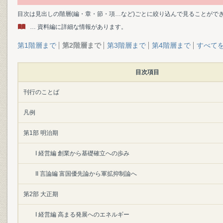
目次は見出しの階層(編・章・節・項…など)ごとに絞り込んで見ることがで
… 資料編に詳細な情報があります。
第1階層まで
第2階層まで
第3階層まで
第4階層まで
すべて
目次項目
刊行のことば
凡例
第1部 明治期
I 経営編 創業から基礎確立への歩み
II 言論編 富国優先論から軍拡抑制論へ
第2部 大正期
I 経営編 高まる発展へのエネルギー