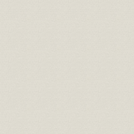
I 経営編 試練を超えて総合経済情報路線を追求
II 言論編 変貌する日本経済への処方箋を求めて
平成期を迎えて
編集後記
主要参考文献
入社年次別社員一覧
年譜
人名索引