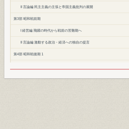
II 言論編 民主主義の主張と帝国主義批判の展開
第3部 昭和戦前期
I 経営編 飛躍の時代から戦前の苦難期へ
II 言論編 激動する政治・経済への独自の提言
第4部 昭和戦後期 1
I 経営編 戦後復興の歩みが始まる
II 言論編 戦後日本の再建に対する提言
第5部 昭和戦後期 2
I 経営編 高度成長の波に乗り経営基盤を確立
II 言論編 自由主義経済路線を貫く
第6部 昭和戦後期 3