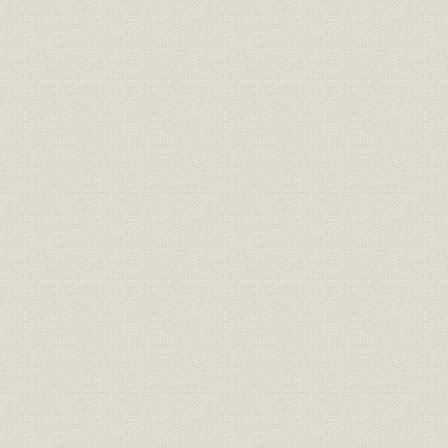
第2章 苦闘する戦後の経営体制
第3章 着実に回復する社業
II 言論編 戦後日本の再建に対する提言
第1章 終戦と日本の再出発
第2章 戦後経済改革をめぐって
第3章 経済再建政策への提言
第4章 朝鮮戦争と講和問題
第5部 昭和戦後期 2
I 経営編 高度成長の波に乗り経営基盤を確立
第1章 高度成長時代前夜の経営
第2章 新社屋移転後の経営展開