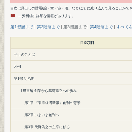
目次は見出しの階層(編・章・節・項…など)ごとに絞り込んで見ることがで
… 資料編に詳細な情報があります。
第1階層まで
第2階層まで
第3階層まで
第4階層まで
すべて
目次項目
刊行のことば
凡例
第1部 明治期
I 経営編 創業から基礎確立への歩み
第1章 『東洋経済新報』創刊の背景
第2章 いよいよ創刊へ
第3章 天野為之の主宰に移る