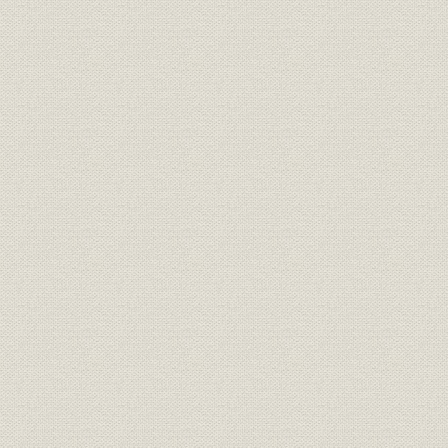
第1章 第一次大戦期の経営発展
第2章 株式会社となる
第3章 第一次大戦後の展開
II 言論編 民主主義の主張と帝国主義批判の展開
第1章 大正時代の開幕
第2章 小日本主義の旗幟―大陸政策の転換を求めて
第3章 第一次世界大戦と日本
第4章 大戦終結と内外情勢の激動
第5章 普選要求と先鋭化する社会問題
第6章 ワシントン会議と震災復興への提言
第7章 農業、地方自治、金融制度をめぐって