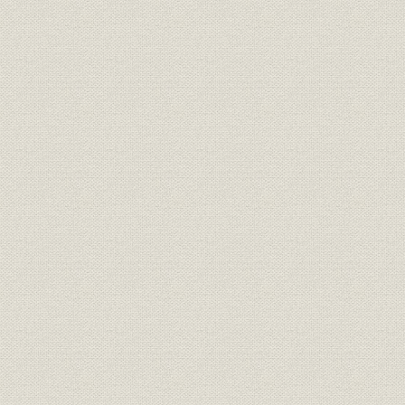
第3章 一九八〇年代以降の事業展開
第4章 データベース事業と国際業務の展開
II 言論編 変貌する日本経済への処方箋を求めて
第1章 円切上げと日本経済
第2章 第一次石油危機と狂乱物価
第3章 石油不況下の内外経済
第4章 経済全般に再構築の動き高まる
第5章 本格的国際化時代への対応
第6章 「バブル経済」の総括と今後の課題
平成期を迎えて
編集後記