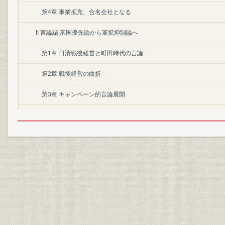
第4章 事業拡充、合名会社となる
II 言論編 富国優先論から軍拡抑制論へ
第1章 日清戦後経営と町田時代の言論
第2章 戦後経営の曲折
第3章 キャンペーン的言論展開
第4章 日露戦争前後
第5章 日露戦後経営と桂園体制
第6章 桂財政、関税改正に対する批判
第7章 独占・物価・労働問題への提言
第2部 大正期
I 経営編 高まる発展へのエネルギー