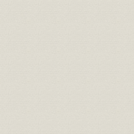
第3章 「いざなぎ景気」下での経営発展
II 言論編 自由主義経済路線を貫く
第1章 高度成長前夜の日本経済
第2章 高度成長前半期の日本経済
第3章 「昭和四〇年不況」から「いざなぎ景気」へ
第4章 資本自由化=寡占体制論への挑戦
第6部 昭和戦後期 3
I 経営編 試練を超えて総合経済情報路線を追求
第1章 変転する環境下で経営革新を模索
第2章 経営の節目を乗り越える