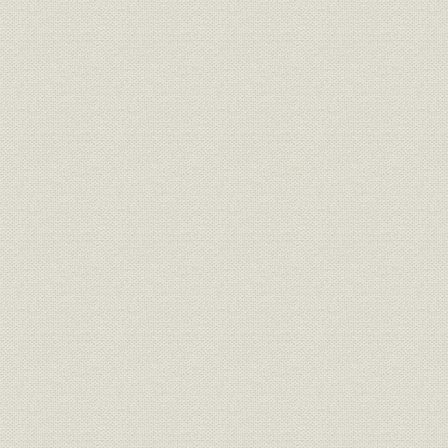
第2章 金解禁論争の展開
第3章 政党政治の危機とファシズムの台頭
第4章 高橋財政に対する批判と提言
第5章 大陸政策批判と政党政治の擁護
第6章 激動する世界経済への視点
第7章 準戦時体制から日中全面戦争へ
第8章 日中戦争の長期化と日米開戦に警告
第9章 太平洋戦争下の言論活動
第4部 昭和戦後期 1
I 経営編 戦後復興の歩みが始まる
第1章 終戦後の社業の再建活動