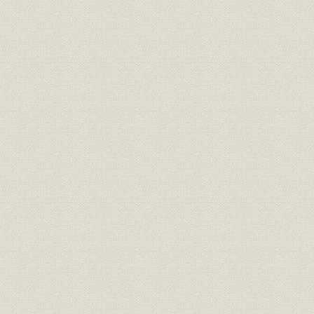
第3部 昭和戦前期
I 経営編 飛躍の時代から戦前の苦難期へ
第1章 石橋主幹の積極方針と経営の新展開
第2章 進む社内組織の整備と活性化
第3章 創立四〇周年と社業の拡大
第4章 準戦時下の飛躍的発展
第5章 言論抑圧と経済統制の中で
第6章 創立四五周年と社業の新展開
第7章 危機に立つ太平洋戦争下の社業
II 言論編 激動する政治・経済への独自の提言
第1章 昭和の開幕と金融恐慌の勃発