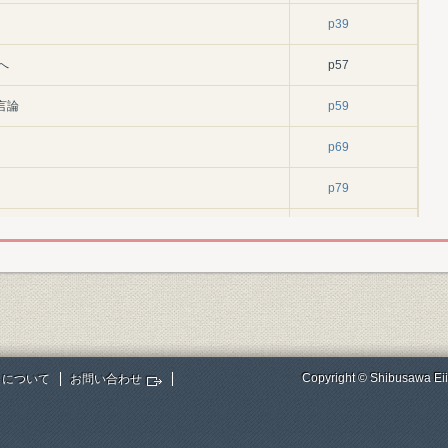
p39
へ
p57
言論
p59
p69
p79
p96
p106
批判
p121
提言
p132
Copyright © Shibusawa Eii
トについて
お問い合わせ
p147
p147