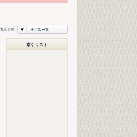
表示切替
全目次一覧
索引リスト