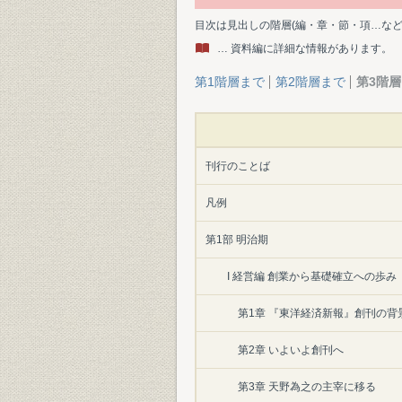
目次は見出しの階層(編・章・節・項…な
… 資料編に詳細な情報があります。
第1階層まで
第2階層まで
第3階
刊行のことば
凡例
第1部 明治期
I 経営編 創業から基礎確立への歩み
第1章 『東洋経済新報』創刊の背
第2章 いよいよ創刊へ
第3章 天野為之の主宰に移る