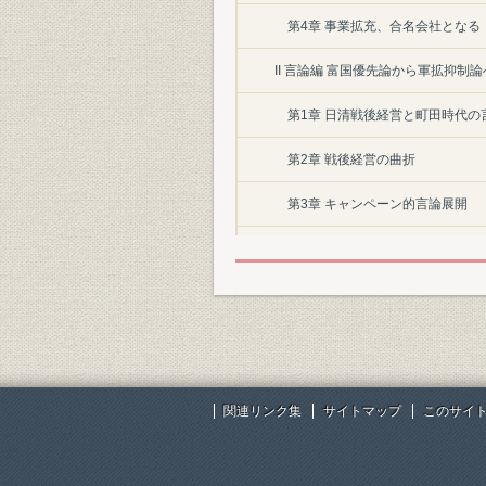
第4章 事業拡充、合名会社となる
II 言論編 富国優先論から軍拡抑制論
第1章 日清戦後経営と町田時代の
第2章 戦後経営の曲折
第3章 キャンペーン的言論展開
第4章 日露戦争前後
第5章 日露戦後経営と桂園体制
第6章 桂財政、関税改正に対する
第7章 独占・物価・労働問題への
関連リンク集
サイトマップ
このサイ
第2部 大正期
I 経営編 高まる発展へのエネルギー