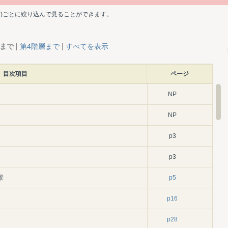
ど)ごとに絞り込んで見ることができます。
層まで
第4階層まで
すべてを表示
目次項目
ページ
NP
NP
p3
p3
景
p5
p16
p28