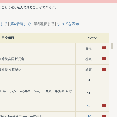
ど)ごとに絞り込んで見ることができます。
層まで
第4階層まで
第5階層まで
すべてを表示
目次項目
ページ
巻頭
取締役会長 坂元竜三
巻頭
役社長 楢原誠慈
巻頭
p1
〇年 一八八二年(明治一五年)~一九八二年(昭和五七
p1
p2
三重紡【一八八二~一九一四年】
p10