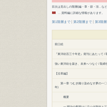
目次は見出しの階層(編・章・節・項…な
… 資料編に詳細な情報があります。
第1階層まで
第2階層まで
第3階
前口絵
『東洋紡百三十年史』発刊にあたって / 
強い東洋紡を築き、未来へつなぐ / 取締
【沿革編】
第一章 つむぎ織り染めなす夢の一〇
年)
概要
一 明治の夜明けに立つ大阪紡と