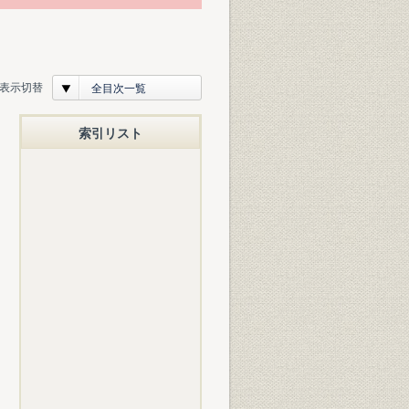
表示切替
全目次一覧
索引リスト