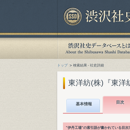
トップ
検索結果 - 社史詳細
東洋紡(株)『東洋紡
目次
基本情報
"伊丹工場"の索引語が書かれている目