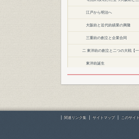
江戸から明治へ
大阪紡と近代紡績業の興隆
三重紡の創立と企業合同
二 東洋紡の創立と二つの大戦【
東洋紡誕生
輸出と在華紡
人絹事業への進出と多角化
深夜業の廃止と労務管理
大阪合同紡との合併
関連リンク集
サイトマップ
このサイ
戦時統制と戦争の惨禍