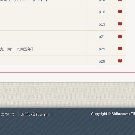
p10
p13
p21
一九一四~一九四五年】
p29
p29
p34
p40
p45
p50
Copyright © Shibusawa Eii
トについて
お問い合わせ
p53