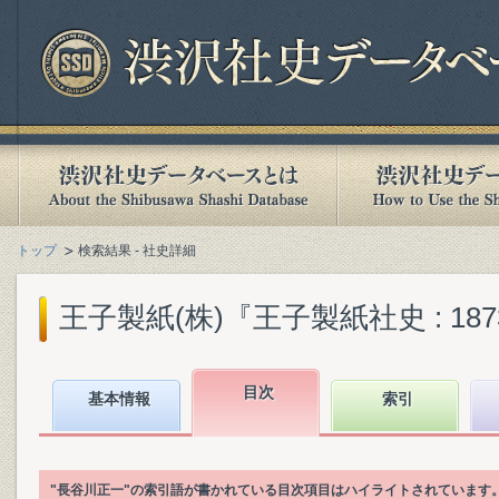
トップ
検索結果 - 社史詳細
王子製紙(株)『王子製紙社史 : 1873-2
目次
基本情報
索引
"長谷川正一"の索引語が書かれている目次項目はハイライトされています