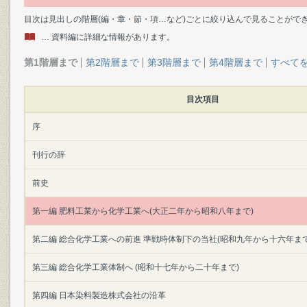
目次は見出しの階層(編・章・節・項…など)ごとに絞り込んで見ることがで
… 資料編に詳細な情報があります。
第1階層まで
第2階層まで
第3階層まで
第4階層まで
すべて
目次項目
序
刊行の辞
前史
第一編 肥料工業から化学工業へ(大正二年から昭和八年まで)
第二編 総合化学工業への前進 準戦時体制下の当社(昭和九年から十六年まで
第三編 総合化学工業体制へ (昭和十七年から二十年まで)
第四編 日本染料製造株式会社の沿革