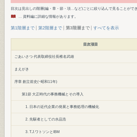
目次は見出しの階層(編・章・節・項…など)ごとに絞り込んで見ることがで
… 資料編に詳細な情報があります。
第1階層まで
第2階層まで
第3階層まで
すべてを表示
目次項目
ごあいさつ 代表取締役社長椎名武雄
まえがき
序章 創立前史(~昭和11年)
第1節 大正時代の事務機械とその導入
1. 日本の近代企業の発展と事務処理の機械化
2. 先駆者としての水品浩
3. T.J.ワトソンとIBM