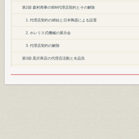
第2節 森村商事のIBM代理店契約とその解除
1. 代理店契約の締結と日本陶器による設置
2. ホレリス式機械の展示会
3. 代理店契約の解除
第3節 黒沢商店の代理店活動と水品浩
1. 黒沢商店との代理店契約
2. 水品浩による営業活動とその困難
3. 初期のカストマーとしての生命保険会社
第1章 日本ワットソン統計会計機械株式会社と創業時代(昭和12年~昭和20
第1節 会社の設立
1. 創立にいたる経緯