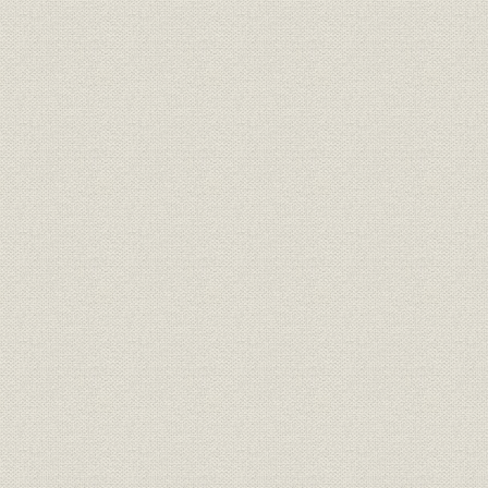
3. 契約の効果
第4節 初期のコンピュータの普及
1. 初期のコンピューターカストマー
2. カストマーのコンピューター利用
3. 東京オリンピックと銀行オンライン・システム
第5節 コンピューターの営業・教育・SE・保守活動
1. コンピューター移行時代の営業
2. 社内外の教育とカストマーの研究活動
3. システムズ・エンジニア(SE)の誕生
4. コンピューター時代の保守活動