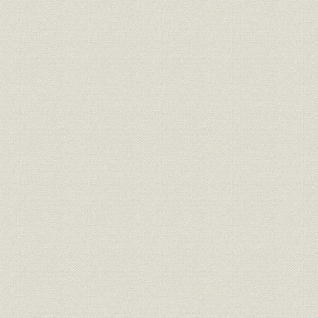
第4節 太平洋戦争と日本ワットソン
第5節 日本統計機株式会社小史
1. 日本統計機株式会社の設立
2. 戦争とPCS
第2章 日本アイ・ビー・エムの再出発(昭和20年~昭和32年)
第1節 日本インターナショナル・ビジネス・マシーンス社の発足
1. 平和の回復と戦後の過渡期
2. 日本インターナショナル・ビジネス・マシーンス社の発足
3. IBMワールド・トレードコーポレーションと戦後日本の為替事情
第2節 PCSの普及と日本の経営近代化
1. 事務機械化ブームの到来