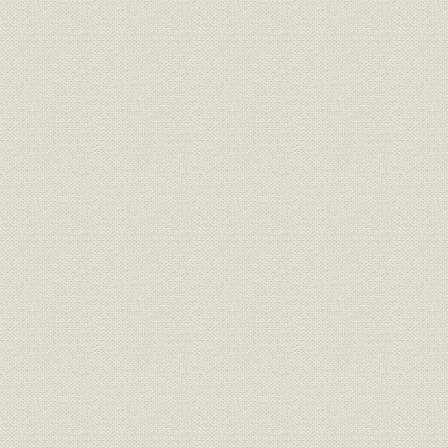
2. 頂点に達したPCS
3. PCS利用の多様化
第3節 PCSの営業と教育
1. 営業と保守サービス
2. 初期の教育活動
第4節 機械の国産化への着手
1. 大森工場における修理・再生とカード生産
2. 南糀谷工場と国産開始
第5節 水品社長の就任と経営の整備
1. 「その国の人による経営」
2. 初期の経営管理と組織