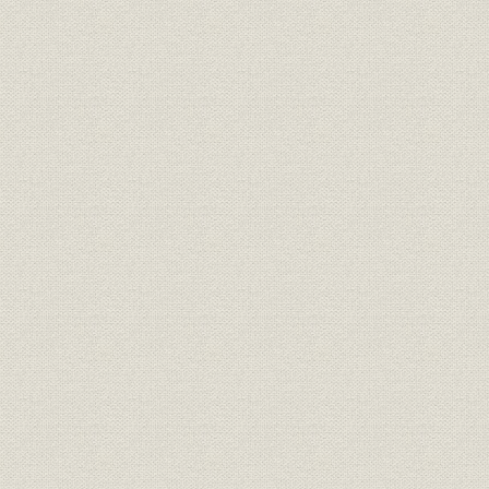
第6節 コンピューターの国産開始
1. 千鳥町工場の建設
2. カード工場と製品保証部門
第7節 確立期の経営
1. 人事と組織・管理
2. 急成長と増資
第4章 システム/360の登場と情報革命(昭和39年~昭和44年)
第1節 日本経済の大型化と情報産業の発展
1. コンピューター産業の急成長
2. 国産メーカー育成策と国産メーカーの動向
第2節 日本アイ・ビー・エムの経営発展