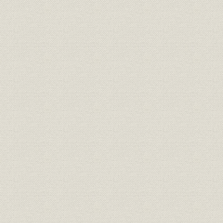
3. 業績の伸長と送金問題
第3章 コンピューター事業の展開(昭和33年~昭和39年)
第1節 コンピューター時代の幕あけ
1. 技術革新・高度成長に転じた日本経済
2. 日本アイ・ビー・エムの対応とトップの交代
第2節 IBMのコンピューター
1. IBMにおけるコンピューターの事業化
2. 初期のハードウェアとソフトウェア
第3節 技術援助契約の締結
1. 政府の国産保護政策とIBM
2. 技術援助契約の締結