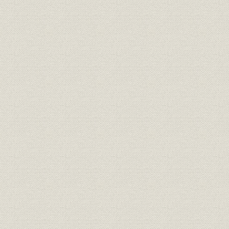
2. 資本、経営者および事務所
第2節 営業・サービス活動の開始
1. IBM405統計会計機とPCS
2. 営業活動の開始
3. カード工場の設立
第3節 創業期の顧客先とIBM・PCSの利用の増加
1. 創業時代の経済および産業の動向
2. 生命保険会社カストマーの増大
3. 製造会社による利用
4. 創業期の啓蒙活動
5. 業績の向上と機械の輸入難