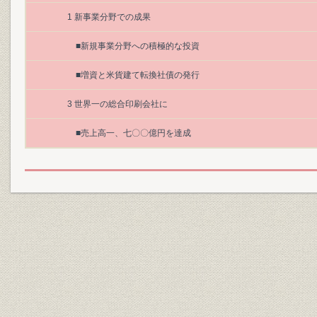
1 新事業分野での成果
■新規事業分野への積極的な投資
■増資と米貨建て転換社債の発行
3 世界一の総合印刷会社に
■売上高一、七〇〇億円を達成