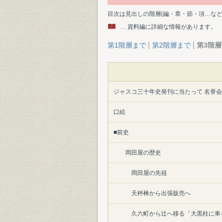
目次は見出しの階層(編・章・節・項…な
… 資料編に詳細な情報があります。
第1階層まで
第2階層まで
第3階
ジャスコ三十年史発刊に当たって 名誉会
口絵
■前史
岡田屋の歴史
岡田屋の先祖
天秤棒から出張販売へ
久六町から辻へ移る「大黒柱に車