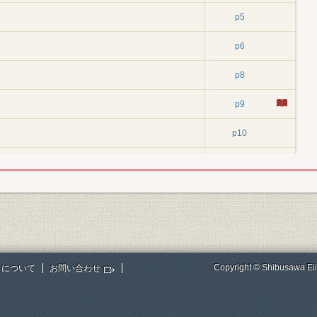
p5
p6
p8
p9
p10
よ」
p10
p13
p14
p15
Copyright © Shibusawa Eii
トについて
お問い合わせ
p16
p17