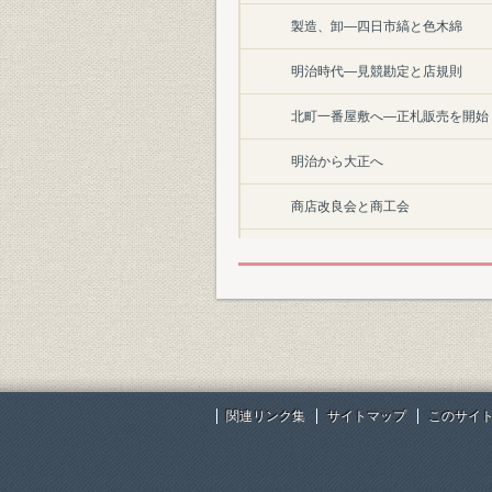
製造、卸―四日市縞と色木綿
明治時代―見競勘定と店規則
北町一番屋敷へ―正札販売を開始
明治から大正へ
商店改良会と商工会
大正9年の大暴落「下げにもうけ
岡田屋の売り出し
株式会社組織に改める
六世惣右衛門の死
関連リンク集
サイトマップ
このサイ
田鶴―立ち売り陳列式に改める
長姉嘉鶴子から次妹千鶴子へ